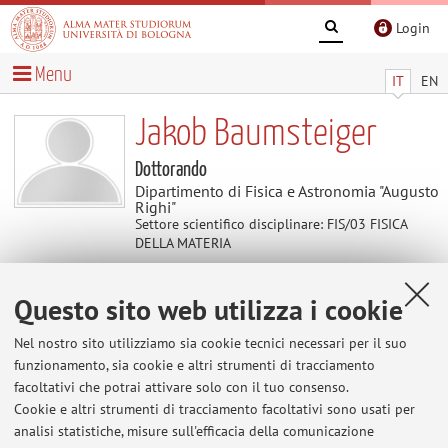
Login
Menu
IT
EN
Jakob Baumsteiger
Dottorando
Dipartimento di Fisica e Astronomia "Augusto
Righi"
Settore scientifico disciplinare: FIS/03 FISICA
DELLA MATERIA
Questo sito web utilizza i cookie
Contenuti utili
Nel nostro sito utilizziamo sia cookie tecnici necessari per il suo
Al momento non sono presenti contenuti.
funzionamento, sia cookie e altri strumenti di tracciamento
facoltativi che potrai attivare solo con il tuo consenso.
Cookie e altri strumenti di tracciamento facoltativi sono usati per
analisi statistiche, misure sull'efficacia della comunicazione
Ultimi avvisi