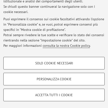
istituzionale e analisi dei comportamenti degli utenti.
Se chiudi questo banner continuerai la navigazione solo con i
Al momento non sono presenti avvisi.
cookie necessari.
Puoi esprimere il consenso sui cookie facoltativi attivando l'opzione
in "Personalizza cookie" e, se vuoi, potrai esprimere consensi più
specifici in "Mostra cookie di profilazione".
Potrai sempre rivedere le tue scelte e verificare lo stato dei consensi
Area riservata
rientrando nella sezione "Impostazione cookie" del sito.
Accedi tramite
login
per gestire tutti i contenuti del sito.
Per maggiori informazioni
consulta la nostra Cookie policy
.
COOKIE DI PROFILAZIONE - FACOLTATIVI
© 2026 - ALMA MATER STUDIORUM - Università di Bologna - Via
SOLO COOKIE NECESSARI
Zamboni, 33 - 40126 Bologna - Partita IVA: 01131710376
Si tratta di cookie utilizzati per analizzare le caratteristiche della navigazione
Privacy
|
Note legali
|
Impostazioni Cookie
degli utenti, creare profili in base al loro comportamento sul sito, per analisi
di marketing.
PERSONALIZZA COOKIE
Mostra cookie di profilazione
Google/Youtube Video
COOKIE TECNICI - NECESSARI
ACCETTA TUTTI I COOKIE
Facebook
Si tratta di cookie tecnici utilizzati, a titolo esemplificativo, per il corretto
Vimeo
funzionamento del sito, salvare le preferenze di navigazione, per il