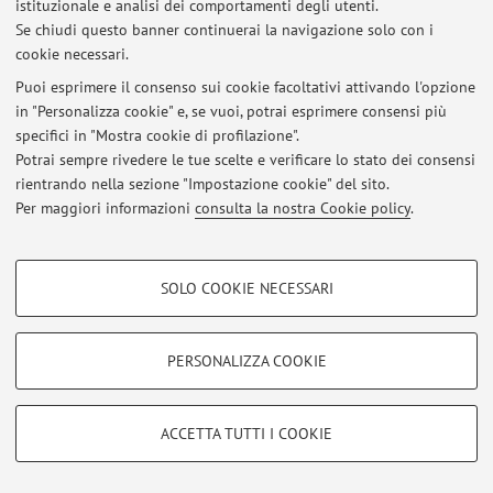
istituzionale e analisi dei comportamenti degli utenti.
Al momento non sono presenti avvisi.
Se chiudi questo banner continuerai la navigazione solo con i
cookie necessari.
Puoi esprimere il consenso sui cookie facoltativi attivando l'opzione
in "Personalizza cookie" e, se vuoi, potrai esprimere consensi più
specifici in "Mostra cookie di profilazione".
Area riservata
Potrai sempre rivedere le tue scelte e verificare lo stato dei consensi
Accedi tramite
login
per gestire tutti i contenuti del sito.
rientrando nella sezione "Impostazione cookie" del sito.
Per maggiori informazioni
consulta la nostra Cookie policy
.
© 2026 - ALMA MATER STUDIORUM - Università di Bologna - Via
COOKIE DI PROFILAZIONE - FACOLTATIVI
Zamboni, 33 - 40126 Bologna - Partita IVA: 01131710376
SOLO COOKIE NECESSARI
Privacy
|
Note legali
|
Impostazioni Cookie
Si tratta di cookie utilizzati per analizzare le caratteristiche della navigazione
degli utenti, creare profili in base al loro comportamento sul sito, per analisi
di marketing.
PERSONALIZZA COOKIE
Mostra cookie di profilazione
Google/Youtube Video
COOKIE TECNICI - NECESSARI
ACCETTA TUTTI I COOKIE
Facebook
Si tratta di cookie tecnici utilizzati, a titolo esemplificativo, per il corretto
Vimeo
funzionamento del sito, salvare le preferenze di navigazione, per il