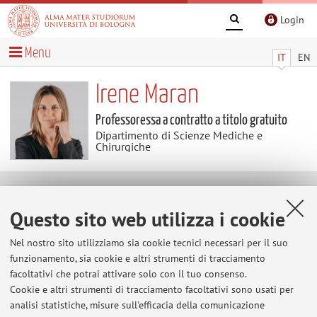
Login
Menu
IT
EN
Irene Maran
Professoressa a contratto a titolo gratuito
Dipartimento di Scienze Mediche e
Chirurgiche
Avvisi
Questo sito web utilizza i cookie
Al momento non sono presenti avvisi.
Nel nostro sito utilizziamo sia cookie tecnici necessari per il suo
funzionamento, sia cookie e altri strumenti di tracciamento
facoltativi che potrai attivare solo con il tuo consenso.
Cookie e altri strumenti di tracciamento facoltativi sono usati per
Area riservata
analisi statistiche, misure sull'efficacia della comunicazione
Accedi tramite
login
per gestire tutti i contenuti del sito.