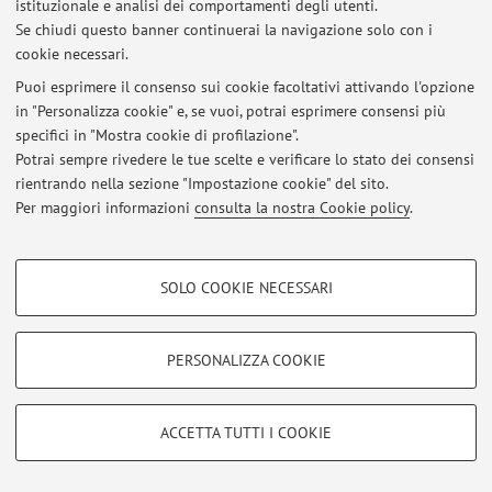
istituzionale e analisi dei comportamenti degli utenti.
Se chiudi questo banner continuerai la navigazione solo con i
cookie necessari.
© 2026 - ALMA MATER STUDIORUM - Università di Bologna - Via
Puoi esprimere il consenso sui cookie facoltativi attivando l'opzione
Zamboni, 33 - 40126 Bologna - Partita IVA: 01131710376
in "Personalizza cookie" e, se vuoi, potrai esprimere consensi più
Privacy
|
Note legali
|
Impostazioni Cookie
specifici in "Mostra cookie di profilazione".
Potrai sempre rivedere le tue scelte e verificare lo stato dei consensi
rientrando nella sezione "Impostazione cookie" del sito.
Per maggiori informazioni
consulta la nostra Cookie policy
.
COOKIE DI PROFILAZIONE - FACOLTATIVI
SOLO COOKIE NECESSARI
Si tratta di cookie utilizzati per analizzare le caratteristiche della navigazione
degli utenti, creare profili in base al loro comportamento sul sito, per analisi
di marketing.
PERSONALIZZA COOKIE
Mostra cookie di profilazione
Google/Youtube Video
COOKIE TECNICI - NECESSARI
ACCETTA TUTTI I COOKIE
Facebook
Si tratta di cookie tecnici utilizzati, a titolo esemplificativo, per il corretto
Vimeo
funzionamento del sito, salvare le preferenze di navigazione, per il