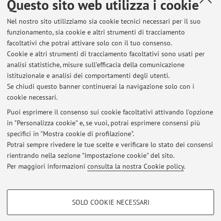
Questo sito web utilizza i cookie
Dipartimento di Scienze Mediche e Chirurgiche
Nel nostro sito utilizziamo sia cookie tecnici necessari per il suo
Via Massarenti 9, Bologna -
Vai alla mappa
funzionamento, sia cookie e altri strumenti di tracciamento
facoltativi che potrai attivare solo con il tuo consenso.
Risorse in rete
Cookie e altri strumenti di tracciamento facoltativi sono usati per
analisi statistiche, misure sull'efficacia della comunicazione
istituzionale e analisi dei comportamenti degli utenti.
ORCID
Se chiudi questo banner continuerai la navigazione solo con i
cookie necessari.
Puoi esprimere il consenso sui cookie facoltativi attivando l'opzione
in "Personalizza cookie" e, se vuoi, potrai esprimere consensi più
Ultimi avvisi
specifici in "Mostra cookie di profilazione".
Potrai sempre rivedere le tue scelte e verificare lo stato dei consensi
Al momento non sono presenti avvisi.
rientrando nella sezione "Impostazione cookie" del sito.
Per maggiori informazioni
consulta la nostra Cookie policy
.
COOKIE DI PROFILAZIONE - FACOLTATIVI
SOLO COOKIE NECESSARI
Si tratta di cookie utilizzati per analizzare le caratteristiche della navigazione
Area riservata
degli utenti, creare profili in base al loro comportamento sul sito, per analisi