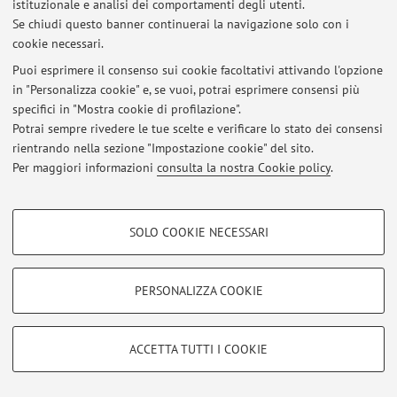
istituzionale e analisi dei comportamenti degli utenti.
Accedi tramite
login
per gestire tutti i contenuti del sito.
Se chiudi questo banner continuerai la navigazione solo con i
cookie necessari.
Puoi esprimere il consenso sui cookie facoltativi attivando l'opzione
© 2026 - ALMA MATER STUDIORUM - Università di Bologna - Via
Zamboni, 33 - 40126 Bologna - Partita IVA: 01131710376
in "Personalizza cookie" e, se vuoi, potrai esprimere consensi più
Privacy
|
Note legali
|
Impostazioni Cookie
specifici in "Mostra cookie di profilazione".
Potrai sempre rivedere le tue scelte e verificare lo stato dei consensi
rientrando nella sezione "Impostazione cookie" del sito.
Per maggiori informazioni
consulta la nostra Cookie policy
.
COOKIE DI PROFILAZIONE - FACOLTATIVI
SOLO COOKIE NECESSARI
Si tratta di cookie utilizzati per analizzare le caratteristiche della navigazione
degli utenti, creare profili in base al loro comportamento sul sito, per analisi
di marketing.
PERSONALIZZA COOKIE
Mostra cookie di profilazione
Google/Youtube Video
COOKIE TECNICI - NECESSARI
ACCETTA TUTTI I COOKIE
Facebook
Si tratta di cookie tecnici utilizzati, a titolo esemplificativo, per il corretto
Vimeo
funzionamento del sito, salvare le preferenze di navigazione, per il