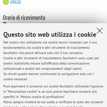
ORCID
Orario di ricevimento
La dottoressa ordinariamente riceve gli studenti a Bologna
Questo sito web utilizza i cookie
nella sede del Dipartimento di Scienze Giuridiche in Via
Zamboni n. 27/29 il martedì a partire dalle ore 15.00.
Nel nostro sito utilizziamo sia cookie tecnici necessari per il suo
funzionamento, sia cookie e altri strumenti di tracciamento
Su richiesta degli studenti il ricevimento si potrà
facoltativi che potrai attivare solo con il tuo consenso.
eventualmente tenere secondo modalità online (via Microsoft
Cookie e altri strumenti di tracciamento facoltativi sono usati per
Teams). Gli studenti interessati sono a tal fine invitati a
analisi statistiche, misure sull'efficacia della comunicazione
mettersi in contatto con la dottoressa via e-mail
istituzionale e analisi dei comportamenti degli utenti.
(ilaria.samore2@unibo.it) per concordare un appuntamento.
Se chiudi questo banner continuerai la navigazione solo con i
cookie necessari.
Puoi esprimere il consenso sui cookie facoltativi attivando l'opzione
in "Personalizza cookie" e, se vuoi, potrai esprimere consensi più
Ultimi avvisi
specifici in "Mostra cookie di profilazione".
Potrai sempre rivedere le tue scelte e verificare lo stato dei consensi
Al momento non sono presenti avvisi.