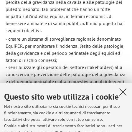
perdita della gravidanza nella cavalla e alle patologie del
puledro neonato. Tali problematiche hanno un forte
impatto sull’industria equina, in termini economici, di
benessere animale e di sanità pubblica. Il mio progetto ha i
seguenti obiettivi:
- creare un sistema di sorveglianza regionale denominato
EquiPER, per monitorare l’incidenza, l'esito delle patologie
della gravidanza e del periodo perinatale degli equidi ed i
fattori di rischio connessi;
- sensibilizzare gli operatori del settore (stakeholders) alla
conoscenza e prevenzione delle patologie della gravidanza
e del periodo perinatale e alla tempestività negli interventi
e segnalazioni;
Questo sito web utilizza i cookie
- offrire un servizio di supporto, consulenza e formazione
per i Medici Veterinari liberi professionisti e per gli
Nel nostro sito utilizziamo sia cookie tecnici necessari per il suo
allevatori del territorio;
funzionamento, sia cookie e altri strumenti di tracciamento
- tutelare la sanità pubblica per potenziali agenti di
facoltativi che potrai attivare solo con il tuo consenso.
zoonosi, considerando che molti agenti abortigeni possono
Cookie e altri strumenti di tracciamento facoltativi sono usati per
avere un impatto sul commercio internazionale e sulla