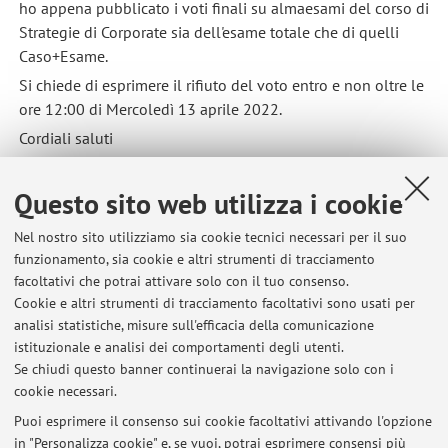
ho appena pubblicato i voti finali su almaesami del corso di
Strategie di Corporate sia dell'esame totale che di quelli
Caso+Esame.
Si chiede di esprimere il rifiuto del voto entro e non oltre le
ore 12:00 di Mercoledì 13 aprile 2022.
Cordiali saluti
Pubblicato il: 09 aprile 2022
Questo sito web utilizza i cookie
Nel nostro sito utilizziamo sia cookie tecnici necessari per il suo
funzionamento, sia cookie e altri strumenti di tracciamento
Ultimi avvisi
facoltativi che potrai attivare solo con il tuo consenso.
Cookie e altri strumenti di tracciamento facoltativi sono usati per
Turni di esame di fine corso di Laboratorio di Strategia e
analisi statistiche, misure sull'efficacia della comunicazione
Imprenditorialità CLEC 2026
istituzionale e analisi dei comportamenti degli utenti.
Pubblicato il: 24 maggio 2026
Se chiudi questo banner continuerai la navigazione solo con i
cookie necessari.
Ricevimento straordinario di visione esame parziale di Marketing
CLEI del 28/03/2025
Puoi esprimere il consenso sui cookie facoltativi attivando l'opzione
Pubblicato il: 08 aprile 2025
in "Personalizza cookie" e, se vuoi, potrai esprimere consensi più