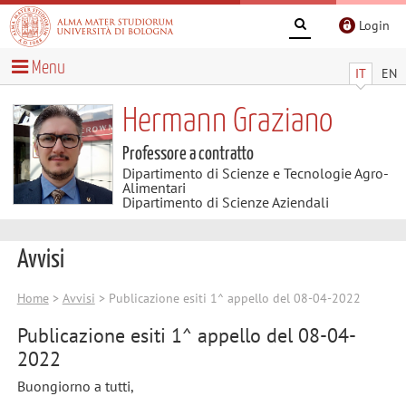
Login
Menu
IT
EN
Hermann Graziano
Professore a contratto
Dipartimento di Scienze e Tecnologie Agro-
Alimentari
Dipartimento di Scienze Aziendali
Avvisi
Home
>
Avvisi
> Publicazione esiti 1^ appello del 08-04-2022
Publicazione esiti 1^ appello del 08-04-
2022
Buongiorno a tutti,