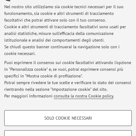
should move to a group adjacent to the one you have
Nel nostro sito utilizziamo sia cookie tecnici necessari per il suo
been assigned to. If you are not ...
funzionamento, sia cookie e altri strumenti di tracciamento
Pubblicato il: 19 settembre 2025
facoltativi che potrai attivare solo con il tuo consenso.
Cookie e altri strumenti di tracciamento facoltativi sono usati per
Group Divisions Year 2 - Groups D, E and F
analisi statistiche, misure sull'efficacia della comunicazione
(Blundell)
istituzionale e analisi dei comportamenti degli utenti.
Se chiudi questo banner continuerai la navigazione solo con i
GROUP D - BLUNDELL Classes start 7th October If you
cookie necessari.
have a clash with another class and need to change
groups, please email stating which course is clashing
Puoi esprimere il consenso sui cookie facoltativi attivando l'opzione
in "Personalizza cookie" e, se vuoi, potrai esprimere consensi più
with this and which group you can attend instead. You
specifici in "Mostra cookie di profilazione".
should move to a group adjacent to the one you have
Potrai sempre rivedere le tue scelte e verificare lo stato dei consensi
been assigned to. If you are not ...
rientrando nella sezione "Impostazione cookie" del sito.
Pubblicato il: 19 settembre 2025
Per maggiori informazioni
consulta la nostra Cookie policy
.
COOKIE DI PROFILAZIONE - FACOLTATIVI
SOLO COOKIE NECESSARI
Si tratta di cookie utilizzati per analizzare le caratteristiche della navigazione
Area riservata
degli utenti, creare profili in base al loro comportamento sul sito, per analisi
Accedi tramite
login
per gestire tutti i contenuti del sito.
di marketing.