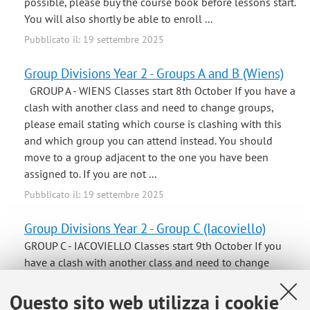
possible, please buy the course book before lessons start.
You will also shortly be able to enroll ...
Pubblicato il: 19 settembre 2025
Group Divisions Year 2 - Groups A and B (Wiens)
GROUP A - WIENS Classes start 8th October If you have a
clash with another class and need to change groups,
please email stating which course is clashing with this
and which group you can attend instead. You should
move to a group adjacent to the one you have been
assigned to. If you are not ...
Pubblicato il: 19 settembre 2025
Group Divisions Year 2 - Group C (Iacoviello)
GROUP C - IACOVIELLO Classes start 9th October If you
have a clash with another class and need to change
groups, please email stating which course is clashing
with this and which group you can attend instead. You
Questo sito web utilizza i cookie