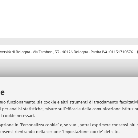
sità di Bologna - Via Zamboni, 33 - 40126 Bologna - Partita IVA: 01131710376
ie
 suo funzionamento, sia cookie e altri strumenti di tracciamento facoltativ
 per analisi statistiche, misure sull'efficacia della comunicazione istituzi
i cookie necessari.
pzione in "Personalizza cookie" e, se vuoi, potrai esprimere consensi più sp
 consensi rientrando nella sezione "Impostazione cookie" del sito.