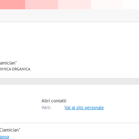
iamician"
6 CHIMICA ORGANICA
Altri contatti
Web:
Vai al sito personale
Ciamician"
mappa