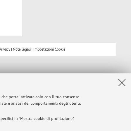
Privacy
|
Note legali
|
Impostazioni Cookie
i che potrai attivare solo con il tuo consenso.
onale e analisi dei comportamenti degli utenti.
ecifici in "Mostra cookie di profilazione".