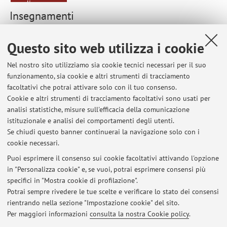
d'esame
Insegnamenti
Anno Accademico
Questo sito web utilizza i cookie
Nel nostro sito utilizziamo sia cookie tecnici necessari per il suo
81649 - PROGETTO DI CIRCUITI E SISTEMI
funzionamento, sia cookie e altri strumenti di tracciamento
ANALOGICI M (Modulo 2)
facoltativi che potrai attivare solo con il tuo consenso.
Cookie e altri strumenti di tracciamento facoltativi sono usati per
Campus:
Bologna
analisi statistiche, misure sull'efficacia della comunicazione
Corso:
Laurea Magistrale in Ingegneria elettronica
istituzionale e analisi dei comportamenti degli utenti.
Se chiudi questo banner continuerai la navigazione solo con i
cookie necessari.
Puoi esprimere il consenso sui cookie facoltativi attivando l'opzione
in "Personalizza cookie" e, se vuoi, potrai esprimere consensi più
Ultimi avvisi
specifici in "Mostra cookie di profilazione".
Potrai sempre rivedere le tue scelte e verificare lo stato dei consensi
Al momento non sono presenti avvisi.
rientrando nella sezione "Impostazione cookie" del sito.
Per maggiori informazioni
consulta la nostra Cookie policy
.