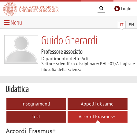
Login
Menu
IT
EN
Guido Gherardi
Professore associato
Dipartimento delle Arti
Settore scientifico disciplinare: PHIL-02/A Logica e
filosofia della scienza
Didattica
Insegnamenti
Appelli d'esame
Tesi
Accordi Erasmus+
Accordi Erasmus+