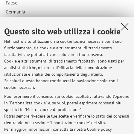
Paese:
Germania
Codice Erasmus:
Questo sito web utilizza i cookie
D FRANKFU01
Area disciplinare:
Nel nostro sito utilizziamo sia cookie tecnici necessari per il suo
0223 - Philosophy and ethics
funzionamento, sia cookie e altri strumenti di tracciamento
facoltativi che potrai attivare solo con il tuo consenso.
Cookie e altri strumenti di tracciamento facoltativi sono usati per
analisi statistiche, misure sull'efficacia della comunicazione
istituzionale e analisi dei comportamenti degli utenti.
Se chiudi questo banner continuerai la navigazione solo con i
Ultimi avvisi
cookie necessari.
Risultati test Logica 12 crediti 07 Luglio 2026
Puoi esprimere il consenso sui cookie facoltativi attivando l'opzione
Pubblicato il: 17 luglio 2026
in "Personalizza cookie" e, se vuoi, potrai esprimere consensi più
specifici in "Mostra cookie di profilazione".
Contatti
Potrai sempre rivedere le tue scelte e verificare lo stato dei consensi
Pubblicato il: 13 dicembre 2015
rientrando nella sezione "Impostazione cookie" del sito.
Per maggiori informazioni
consulta la nostra Cookie policy
.