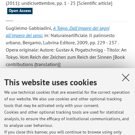
(2011): undicisettembre, pp. 1 - 25 [Scientific article]
Open Access
Guglielmo Gabbiadini
,
A Tokyo. Dall'impero dei segni
all'impero dei sensi
, in: Naturaleartificiale. Il palinsesto
urbano, Bergamo, Lubrina Editore, 2009, pp. 229 - 237 .
Opera originale: Autore: Gustav A. Pogatschnigg - Titolo: An
Tokyo. Vom Reich der Zeichen zum Reich der Sinnen [Book
contributions (translation)]
This website uses cookies
Guglielmo Gabbiadini
,
Il segno di Mnemosine. Riflessioni
estetiche nei 'Sonetti' di Wilhelm von Humboldt
, «DINTORNI»,
We use technical cookies that are essential for the correct operation
2008, 5, pp. 19 - 46 [Scientific article]
of our website. We also use cookies and other optional tracking
tools that may be activated only with your consent.
Cookies and other optional tracking tools are used for statistical
analysis, to ensure the efficacy of institutional communications, and
1
2
3
to analyse user behaviour.
If you close this banner, you will continue to browse using only