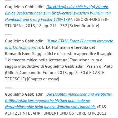
Guglielmo Gabbiadini
,
Die »Urkraft« der »höchste[n] Moral«.
Einige Beobachtungen zum Briefwechsel zwischen Wilhelm von
Humboldt und Georg Forster 1789-1794
, «GEORG-FORSTER-
STUDIEN», 2013, 18, pp. 211 - 232 [Scientific article]
Guglielmo Gabbiadini
,
"Il mio ETAH". Franz Fühmann interprete
di E.T.A. Hoffmann
, in: E.T.A. Hoffmann e l'eredità del
Romanticismo. Saggi critici e discorsi. In appendice il saggio
"L'elemento mitico nella letteratura". Traduzione, cura e
saggio introduttivo di Guglielmo Gabbiadini, Pasian di Prato
(Udine), Campanotto Editore, 2013, pp. 7 - 30 (LE CARTE
TEDESCHE) [Chapter or essay]
Guglielmo Gabbiadini
,
Die Dualität männlicher und weiblicher
Kräfte. Antike kosmogonische Mythen und moderne
Naturphilosophie beim jungen Wilhelm von Humboldt
, «DAS
ACHTZEHNTE JAHRHUNDERT UND ÖSTERREICH», 2012,