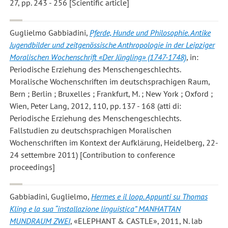
27, pp. 243 - 256 [Scientific article]
Guglielmo Gabbiadini
,
Pferde, Hunde und Philosophie. Antike
Jugendbilder und zeitgenössische Anthropologie in der Leipziger
Moralischen Wochenschrift «Der Jüngling» (1747-1748)
, in:
Periodische Erziehung des Menschengeschlechts.
Moralische Wochenschriften im deutschsprachigen Raum,
Bern ; Berlin ; Bruxelles ; Frankfurt, M. ; New York ; Oxford ;
Wien, Peter Lang, 2012, 110, pp. 137 - 168 (atti di:
Periodische Erziehung des Menschengeschlechts.
Fallstudien zu deutschsprachigen Moralischen
Wochenschriften im Kontext der Aufklärung, Heidelberg, 22-
24 settembre 2011) [Contribution to conference
proceedings]
Gabbiadini, Guglielmo
,
Hermes e il loop. Appunti su Thomas
Kling e la sua “installazione linguistica” MANHATTAN
MUNDRAUM ZWEI
, «ELEPHANT & CASTLE», 2011, N. lab