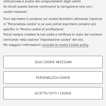
istituzionale e analisi dei comportamenti degli utenti.
Se chiudi questo banner continuerai la navigazione solo con i
© 2026 - ALMA MATER STUDIORUM - Università di Bologna - Via
cookie necessari.
Zamboni, 33 - 40126 Bologna - Partita IVA: 01131710376
Puoi esprimere il consenso sui cookie facoltativi attivando l'opzione
Privacy
|
Note legali
|
Impostazioni Cookie
in "Personalizza cookie" e, se vuoi, potrai esprimere consensi più
specifici in "Mostra cookie di profilazione".
Potrai sempre rivedere le tue scelte e verificare lo stato dei consensi
rientrando nella sezione "Impostazione cookie" del sito.
Per maggiori informazioni
consulta la nostra Cookie policy
.
COOKIE DI PROFILAZIONE - FACOLTATIVI
SOLO COOKIE NECESSARI
Si tratta di cookie utilizzati per analizzare le caratteristiche della navigazione
degli utenti, creare profili in base al loro comportamento sul sito, per analisi
di marketing.
PERSONALIZZA COOKIE
Mostra cookie di profilazione
Google/Youtube Video
COOKIE TECNICI - NECESSARI
ACCETTA TUTTI I COOKIE
Facebook
Si tratta di cookie tecnici utilizzati, a titolo esemplificativo, per il corretto
Vimeo
funzionamento del sito, salvare le preferenze di navigazione, per il