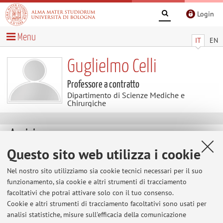
Login
Menu
IT
EN
Guglielmo Celli
Professore a contratto
Dipartimento di Scienze Mediche e
Chirurgiche
Avvisi
Questo sito web utilizza i cookie
Al momento non sono presenti avvisi.
Nel nostro sito utilizziamo sia cookie tecnici necessari per il suo
funzionamento, sia cookie e altri strumenti di tracciamento
facoltativi che potrai attivare solo con il tuo consenso.
Area riservata
Cookie e altri strumenti di tracciamento facoltativi sono usati per
Accedi tramite
login
per gestire tutti i contenuti del sito.
analisi statistiche, misure sull'efficacia della comunicazione