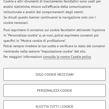
Cookie e altri strumenti di tracciamento facoltativi sono usati per
Consulente
presso Organisatin for Economic Cooperation
analisi statistiche, misure sull'efficacia della comunicazione
and Development (OECD) (2016-2018)
istituzionale e analisi dei comportamenti degli utenti.
Directorate for Education and Skills
Se chiudi questo banner continuerai la navigazione solo con i
cookie necessari.
Puoi esprimere il consenso sui cookie facoltativi attivando l'opzione
in "Personalizza cookie" e, se vuoi, potrai esprimere consensi più
Ultimi avvisi
specifici in "Mostra cookie di profilazione".
Potrai sempre rivedere le tue scelte e verificare lo stato dei consensi
Al momento non sono presenti avvisi.
rientrando nella sezione "Impostazione cookie" del sito.
Per maggiori informazioni
consulta la nostra Cookie policy
.
COOKIE DI PROFILAZIONE - FACOLTATIVI
SOLO COOKIE NECESSARI
Si tratta di cookie utilizzati per analizzare le caratteristiche della navigazione
Area riservata
degli utenti, creare profili in base al loro comportamento sul sito, per analisi
Accedi tramite
login
per gestire tutti i contenuti del sito.
di marketing.
PERSONALIZZA COOKIE
Mostra cookie di profilazione
© 2026 - ALMA MATER STUDIORUM - Università di Bologna - Via
Google/Youtube Video
COOKIE TECNICI - NECESSARI
ACCETTA TUTTI I COOKIE
Zamboni, 33 - 40126 Bologna - Partita IVA: 01131710376