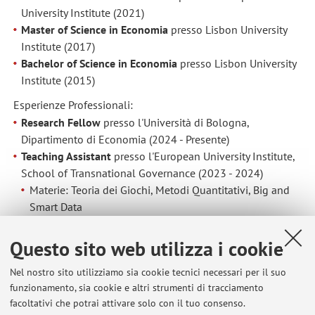
University Institute (2021)
Master of Science in Economia
presso Lisbon University
Institute (2017)
Bachelor of Science in Economia
presso Lisbon University
Institute (2015)
Esperienze Professionali:
Research Fellow
presso l'Università di Bologna,
Dipartimento di Economia (2024 - Presente)
Teaching Assistant
presso l'European University Institute,
School of Transnational Governance (2023 - 2024)
Materie: Teoria dei Giochi, Metodi Quantitativi, Big and
Smart Data
Teaching Assistant
presso New York University (2022)
Questo sito web utilizza i cookie
Materia: Economia Internazionale
Research Assistant
presso Nova School of Business and
Nel nostro sito utilizziamo sia cookie tecnici necessari per il suo
funzionamento, sia cookie e altri strumenti di tracciamento
Economics (2018-2020)
facoltativi che potrai attivare solo con il tuo consenso.
Centro di Conoscenza sull'Economia dell'Educazione