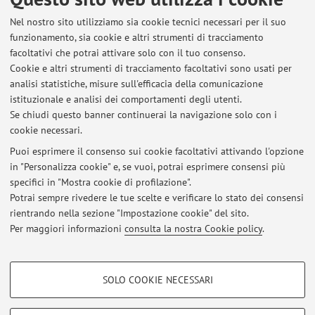
Nov. 2023 - presente: Dottorato in Scienze Statistiche
Nel nostro sito utilizziamo sia cookie tecnici necessari per il suo
(Università di Bologna)
funzionamento, sia cookie e altri strumenti di tracciamento
Sett. 2021 - Sett. 2023: Laurea Magistrale in Scienze
facoltativi che potrai attivare solo con il tuo consenso.
Statistiche, curr. Life Statistics (Università di Bologna)
Cookie e altri strumenti di tracciamento facoltativi sono usati per
Sett. 2018 - Ott. 2021: Laurea Triennale in Scienze
analisi statistiche, misure sull'efficacia della comunicazione
Statistiche, curr. Statistica, Economia e Società (Università
istituzionale e analisi dei comportamenti degli utenti.
di Roma La Sapienza)
Se chiudi questo banner continuerai la navigazione solo con i
cookie necessari.
Puoi esprimere il consenso sui cookie facoltativi attivando l'opzione
in "Personalizza cookie" e, se vuoi, potrai esprimere consensi più
Ultimi avvisi
specifici in "Mostra cookie di profilazione".
Potrai sempre rivedere le tue scelte e verificare lo stato dei consensi
Al momento non sono presenti avvisi.
rientrando nella sezione "Impostazione cookie" del sito.
Per maggiori informazioni
consulta la nostra Cookie policy
.
COOKIE DI PROFILAZIONE - FACOLTATIVI
SOLO COOKIE NECESSARI
Si tratta di cookie utilizzati per analizzare le caratteristiche della navigazione
Area riservata
degli utenti, creare profili in base al loro comportamento sul sito, per analisi
Accedi tramite
login
per gestire tutti i contenuti del sito.