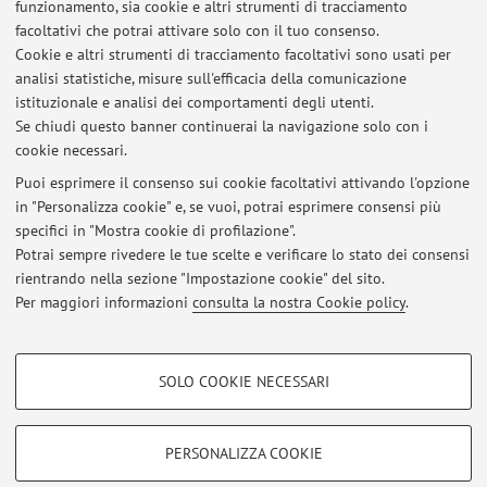
funzionamento, sia cookie e altri strumenti di tracciamento
Rosaci G
., Bartolomei S., Allenamento isometrico:
facoltativi che potrai attivare solo con il tuo consenso.
possibilità, prospettive e applicazioni per l’atleta di forza.
Cookie e altri strumenti di tracciamento facoltativi sono usati per
Strength & Conditioning, n°47-48, pag. 57-59, Calzetti &
analisi statistiche, misure sull'efficacia della comunicazione
Mariucci Editori, 2024
istituzionale e analisi dei comportamenti degli utenti.
Se chiudi questo banner continuerai la navigazione solo con i
cookie necessari.
Puoi esprimere il consenso sui cookie facoltativi attivando l'opzione
in "Personalizza cookie" e, se vuoi, potrai esprimere consensi più
Ultimi avvisi
specifici in "Mostra cookie di profilazione".
Potrai sempre rivedere le tue scelte e verificare lo stato dei consensi
Al momento non sono presenti avvisi.
rientrando nella sezione "Impostazione cookie" del sito.
Per maggiori informazioni
consulta la nostra Cookie policy
.
COOKIE DI PROFILAZIONE - FACOLTATIVI
SOLO COOKIE NECESSARI
Si tratta di cookie utilizzati per analizzare le caratteristiche della navigazione
Area riservata
degli utenti, creare profili in base al loro comportamento sul sito, per analisi
Accedi tramite
login
per gestire tutti i contenuti del sito.
di marketing.
PERSONALIZZA COOKIE
Mostra cookie di profilazione