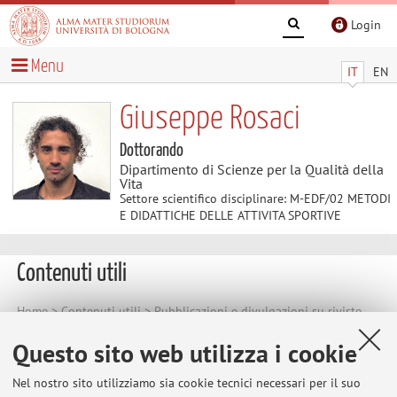
Login
Menu
IT
EN
Giuseppe Rosaci
Dottorando
Dipartimento di Scienze per la Qualità della
Vita
Settore scientifico disciplinare: M-EDF/02 METODI
E DIDATTICHE DELLE ATTIVITA SPORTIVE
Contenuti utili
Home
>
Contenuti utili
> Pubblicazioni e divulgazioni su riviste
nazionali:
Questo sito web utilizza i cookie
Pubblicazioni e divulgazioni su riviste
nazionali:
Nel nostro sito utilizziamo sia cookie tecnici necessari per il suo