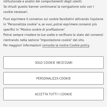
istituzionale e analisi dei comportamenti degli utenti.
Se chiudi questo banner continuerai la navigazione solo con i
Al momento non sono presenti avvisi.
cookie necessari.
Puoi esprimere il consenso sui cookie facoltativi attivando l'opzione
in "Personalizza cookie" e, se vuoi, potrai esprimere consensi più
specifici in "Mostra cookie di profilazione".
Potrai sempre rivedere le tue scelte e verificare lo stato dei consensi
Area riservata
rientrando nella sezione "Impostazione cookie" del sito.
Accedi tramite
login
per gestire tutti i contenuti del sito.
Per maggiori informazioni
consulta la nostra Cookie policy
.
COOKIE DI PROFILAZIONE - FACOLTATIVI
© 2026 - ALMA MATER STUDIORUM - Università di Bologna - Via
SOLO COOKIE NECESSARI
Zamboni, 33 - 40126 Bologna - Partita IVA: 01131710376
Si tratta di cookie utilizzati per analizzare le caratteristiche della navigazione
Privacy
|
Note legali
|
Impostazioni Cookie
degli utenti, creare profili in base al loro comportamento sul sito, per analisi
di marketing.
PERSONALIZZA COOKIE
Mostra cookie di profilazione
Google/Youtube Video
COOKIE TECNICI - NECESSARI
ACCETTA TUTTI I COOKIE
Facebook
Si tratta di cookie tecnici utilizzati, a titolo esemplificativo, per il corretto
Vimeo
funzionamento del sito, salvare le preferenze di navigazione, per il