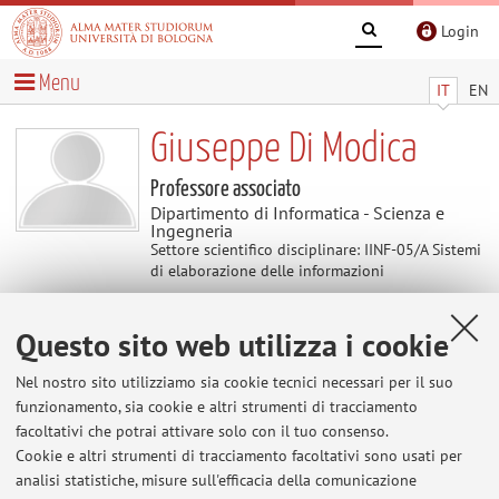
Login
Menu
IT
EN
Giuseppe Di Modica
Professore associato
Dipartimento di Informatica - Scienza e
Ingegneria
Settore scientifico disciplinare: IINF-05/A Sistemi
di elaborazione delle informazioni
Questo sito web utilizza i cookie
Contenuti utili
Nel nostro sito utilizziamo sia cookie tecnici necessari per il suo
Al momento non sono presenti contenuti.
funzionamento, sia cookie e altri strumenti di tracciamento
facoltativi che potrai attivare solo con il tuo consenso.
Cookie e altri strumenti di tracciamento facoltativi sono usati per
analisi statistiche, misure sull'efficacia della comunicazione
Ultimi avvisi