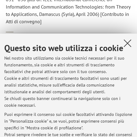
Information and Communication Technologies: from Theory
to Applications, Damascus (Syria), April 2006) [Contributo in
Atti di convegno]
G. Cusimano; D. Gardini; S. Mirri; L.A. Muratori; P. Salomoni
,
Questo sito web utilizza i cookie
AMA: un assistente alla gestione dell'accessibilità
, in: Atti del
Convegno Annuale AICA 2006 - TECNOLOGIE DIGITALI E
Nel nostro sito utilizziamo sia cookie tecnici necessari per il suo
COMPETITIVITÀ - Quale Ricerca, quali Professioni",
funzionamento, sia cookie e altri strumenti di tracciamento
FIRENZE, Alinea editrice, 2006, 1, pp. 281 - 290 (atti di:
facoltativi che potrai attivare solo con il tuo consenso.
Convegno Annuale AICA 2006, Cesena (FC) - Italy, 21-22
Cookie e altri strumenti di tracciamento facoltativi sono usati per
settembre 2006) [Contributo in Atti di convegno]
analisi statistiche, misure sull'efficacia della comunicazione
istituzionale e analisi dei comportamenti degli utenti.
Se chiudi questo banner continuerai la navigazione solo con i
cookie necessari.
Puoi esprimere il consenso sui cookie facoltativi attivando l'opzione
in "Personalizza cookie" e, se vuoi, potrai esprimere consensi più
Ultimi avvisi
specifici in "Mostra cookie di profilazione".
Potrai sempre rivedere le tue scelte e verificare lo stato dei consensi