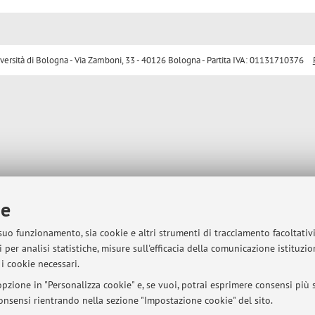
sità di Bologna - Via Zamboni, 33 - 40126 Bologna - Partita IVA: 01131710376
ie
 suo funzionamento, sia cookie e altri strumenti di tracciamento facoltativ
 per analisi statistiche, misure sull'efficacia della comunicazione istituzi
i cookie necessari.
pzione in "Personalizza cookie" e, se vuoi, potrai esprimere consensi più sp
 consensi rientrando nella sezione "Impostazione cookie" del sito.