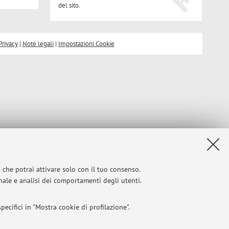
del sito.
Privacy
|
Note legali
|
Impostazioni Cookie
i che potrai attivare solo con il tuo consenso.
onale e analisi dei comportamenti degli utenti.
ecifici in "Mostra cookie di profilazione".