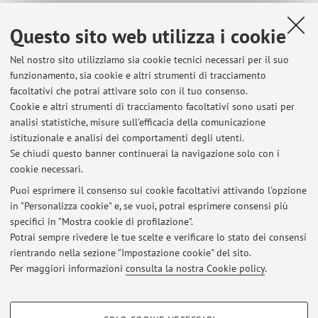
Questo sito web utilizza i cookie
Ultimi avvisi
Nel nostro sito utilizziamo sia cookie tecnici necessari per il suo
funzionamento, sia cookie e altri strumenti di tracciamento
Risultati Informatica giuridica (canali D-L; M-Q) / Information
facoltativi che potrai attivare solo con il tuo consenso.
Technology and Law - Appello del 07/07/2026
Cookie e altri strumenti di tracciamento facoltativi sono usati per
Pubblicato il: 07 luglio 2026
analisi statistiche, misure sull'efficacia della comunicazione
istituzionale e analisi dei comportamenti degli utenti.
Calendario Esami per Informatica Giuridica (D-L) - sessione estiva
Se chiudi questo banner continuerai la navigazione solo con i
2026 / Exam sessions for Information Technology and Law - summer
cookie necessari.
session 2026
Pubblicato il: 25 marzo 2026
Puoi esprimere il consenso sui cookie facoltativi attivando l'opzione
in "Personalizza cookie" e, se vuoi, potrai esprimere consensi più
specifici in "Mostra cookie di profilazione".
Calendario Esami per Informatica Giuridica (D-L) / Exam sessions for
Information Technology and Law
Potrai sempre rivedere le tue scelte e verificare lo stato dei consensi
Pubblicato il: 08 ottobre 2025
rientrando nella sezione "Impostazione cookie" del sito.
Per maggiori informazioni
consulta la nostra Cookie policy
.
Tutti gli avvisi
COOKIE DI PROFILAZIONE - FACOLTATIVI