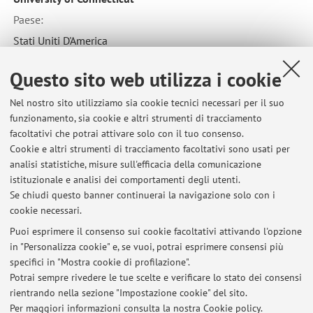
Paese:
Stati Uniti D'America
Questo sito web utilizza i cookie
Collaborazione con:
Nel nostro sito utilizziamo sia cookie tecnici necessari per il suo
The National Natural History Collections at the Hebrew
funzionamento, sia cookie e altri strumenti di tracciamento
University of Jerusalem
facoltativi che potrai attivare solo con il tuo consenso.
Cookie e altri strumenti di tracciamento facoltativi sono usati per
Paese:
analisi statistiche, misure sull'efficacia della comunicazione
Israele
istituzionale e analisi dei comportamenti degli utenti.
Se chiudi questo banner continuerai la navigazione solo con i
cookie necessari.
Puoi esprimere il consenso sui cookie facoltativi attivando l'opzione
in "Personalizza cookie" e, se vuoi, potrai esprimere consensi più
Ultimi avvisi
specifici in "Mostra cookie di profilazione".
Potrai sempre rivedere le tue scelte e verificare lo stato dei consensi
Al momento non sono presenti avvisi.
rientrando nella sezione "Impostazione cookie" del sito.
Per maggiori informazioni
consulta la nostra Cookie policy
.