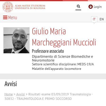
Login
Menu
IT
EN
Giulio Maria
Marcheggiani Muccioli
Professore associato
Dipartimento di Scienze Biomediche e
Neuromotorie
Settore scientifico disciplinare: MEDS-19/A
Malattie dell’apparato locomotore
Avvisi
Home
>
Avvisi
> Risultati esame 03/09/2019 Traumatologia -
30832 - TRAUMATOLOGIA E PRIMO SOCCORSO