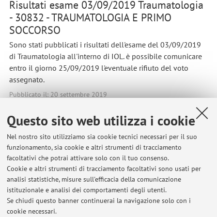
Risultati esame 03/09/2019 Traumatologia
- 30832 - TRAUMATOLOGIA E PRIMO
SOCCORSO
Sono stati pubblicati i risultati dell'esame del 03/09/2019
di Traumatologia all'interno di IOL. è possibile comunicare
entro il giorno 25/09/2019 l'eventuale rifiuto del voto
assegnato.
Pubblicato il: 20 settembre 2019
Questo sito web utilizza i cookie
Nel nostro sito utilizziamo sia cookie tecnici necessari per il suo
Ultimi avvisi
funzionamento, sia cookie e altri strumenti di tracciamento
facoltativi che potrai attivare solo con il tuo consenso.
Risultati Esame del 22-07-2021 Traumatologia e Primo Soccorso
Cookie e altri strumenti di tracciamento facoltativi sono usati per
(Campus di Rimini)
analisi statistiche, misure sull'efficacia della comunicazione
Pubblicato il: 27 luglio 2021
istituzionale e analisi dei comportamenti degli utenti.
Se chiudi questo banner continuerai la navigazione solo con i
Risultati Esame del 15-07-2021 del corso di Laurea in Tecniche
cookie necessari.
Ortopediche (modulo arto superiore e rachide cervicale)