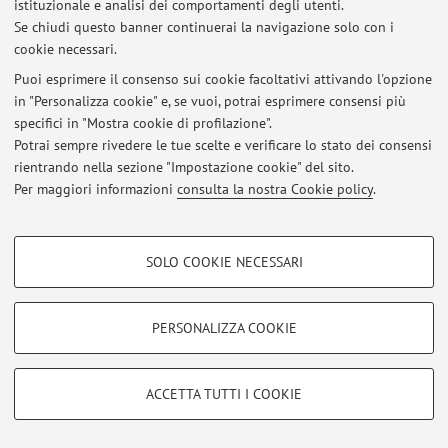
istituzionale e analisi dei comportamenti degli utenti.
Se chiudi questo banner continuerai la navigazione solo con i
cookie necessari.
Puoi esprimere il consenso sui cookie facoltativi attivando l'opzione
Ultimi avvisi
in "Personalizza cookie" e, se vuoi, potrai esprimere consensi più
specifici in "Mostra cookie di profilazione".
Al momento non sono presenti avvisi.
Potrai sempre rivedere le tue scelte e verificare lo stato dei consensi
rientrando nella sezione "Impostazione cookie" del sito.
Per maggiori informazioni
consulta la nostra Cookie policy
.
COOKIE DI PROFILAZIONE - FACOLTATIVI
Area riservata
SOLO COOKIE NECESSARI
Accedi tramite
login
per gestire tutti i contenuti del sito.
Si tratta di cookie utilizzati per analizzare le caratteristiche della navigazione
degli utenti, creare profili in base al loro comportamento sul sito, per analisi
di marketing.
PERSONALIZZA COOKIE
Mostra cookie di profilazione
© 2026 - ALMA MATER STUDIORUM - Università di Bologna - Via
Zamboni, 33 - 40126 Bologna - Partita IVA: 01131710376
Google/Youtube Video
Privacy
|
Note legali
|
Impostazioni Cookie
COOKIE TECNICI - NECESSARI
ACCETTA TUTTI I COOKIE
Facebook
Si tratta di cookie tecnici utilizzati, a titolo esemplificativo, per il corretto
Vimeo
funzionamento del sito, salvare le preferenze di navigazione, per il