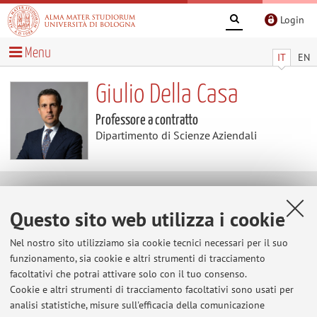
Login
Menu
IT
EN
Giulio Della Casa
Professore a contratto
Dipartimento di Scienze Aziendali
Curriculum vitae
Questo sito web utilizza i cookie
ESPERIENZE PROFESSIONALI
Nel nostro sito utilizziamo sia cookie tecnici necessari per il suo
Avvocato
funzionamento, sia cookie e altri strumenti di tracciamento
facoltativi che potrai attivare solo con il tuo consenso.
ESPERIENZE FORMATIVE
Cookie e altri strumenti di tracciamento facoltativi sono usati per
Ha conseguito la Laurea Magistrale in Giurisprudenza
analisi statistiche, misure sull'efficacia della comunicazione
presso l’Università Commerciale Luigi Bocconi, Milano.