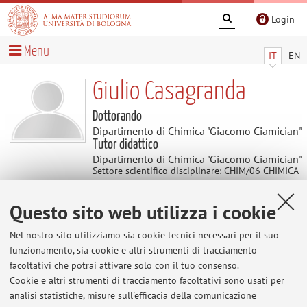
Login
Menu
IT
EN
Giulio Casagranda
Dottorando
Dipartimento di Chimica "Giacomo Ciamician"
Tutor didattico
Dipartimento di Chimica "Giacomo Ciamician"
Settore scientifico disciplinare: CHIM/06 CHIMICA
ORGANICA
Questo sito web utilizza i cookie
Avvisi
Nel nostro sito utilizziamo sia cookie tecnici necessari per il suo
funzionamento, sia cookie e altri strumenti di tracciamento
Al momento non sono presenti avvisi.
facoltativi che potrai attivare solo con il tuo consenso.
Cookie e altri strumenti di tracciamento facoltativi sono usati per
analisi statistiche, misure sull'efficacia della comunicazione