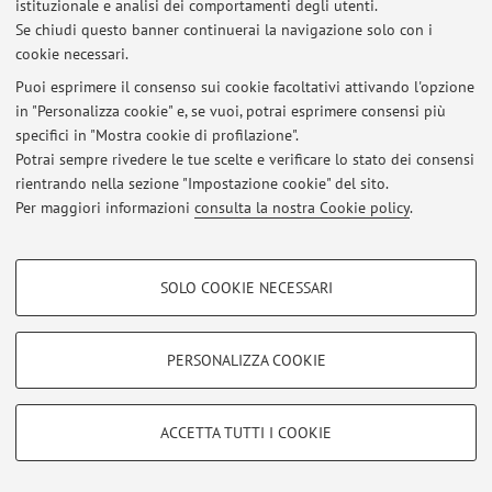
istituzionale e analisi dei comportamenti degli utenti.
Area riservata
Se chiudi questo banner continuerai la navigazione solo con i
Accedi tramite
login
per gestire tutti i contenuti del sito.
cookie necessari.
Puoi esprimere il consenso sui cookie facoltativi attivando l'opzione
in "Personalizza cookie" e, se vuoi, potrai esprimere consensi più
© 2026 - ALMA MATER STUDIORUM - Università di Bologna - Via
specifici in "Mostra cookie di profilazione".
Zamboni, 33 - 40126 Bologna - Partita IVA: 01131710376
Potrai sempre rivedere le tue scelte e verificare lo stato dei consensi
Privacy
|
Note legali
|
Impostazioni Cookie
rientrando nella sezione "Impostazione cookie" del sito.
Per maggiori informazioni
consulta la nostra Cookie policy
.
COOKIE DI PROFILAZIONE - FACOLTATIVI
SOLO COOKIE NECESSARI
Si tratta di cookie utilizzati per analizzare le caratteristiche della navigazione
degli utenti, creare profili in base al loro comportamento sul sito, per analisi
di marketing.
PERSONALIZZA COOKIE
Mostra cookie di profilazione
Google/Youtube Video
COOKIE TECNICI - NECESSARI
ACCETTA TUTTI I COOKIE
Facebook
Si tratta di cookie tecnici utilizzati, a titolo esemplificativo, per il corretto
Vimeo
funzionamento del sito, salvare le preferenze di navigazione, per il