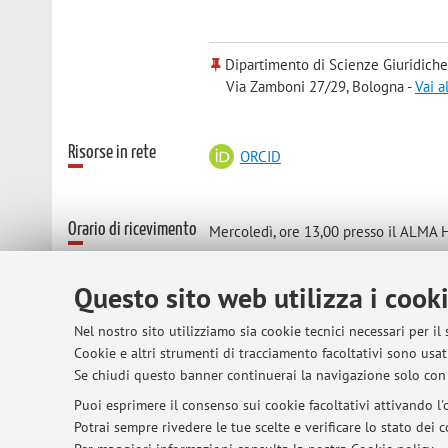
Dipartimento di Scienze Giuridiche
Via Zamboni 27/29, Bologna -
Vai a
Risorse in rete
ORCID
Orario di ricevimento
Mercoledì, ore 13,00 presso il ALMA Hu
(
si prega comunque di concordare l'
Gli orari di ricevimento potranno vari
Questo sito web utilizza i cook
Si prega di consultare la sezione avvis
Nel nostro sito utilizziamo sia cookie tecnici necessari per il
Cookie e altri strumenti di tracciamento facoltativi sono usati
Se chiudi questo banner continuerai la navigazione solo con 
Puoi esprimere il consenso sui cookie facoltativi attivando l'o
© 2026 - ALMA MATER STUDIORUM - Univer
Potrai sempre rivedere le tue scelte e verificare lo stato dei