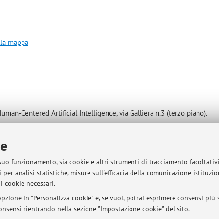
lla mappa
man-Centered Artificial Intelligence, via Galliera n.3 (terzo piano).
appuntamento tramite e-mail
)
are a seconda delle necessità didattiche.
ie
i.
 suo funzionamento, sia cookie e altri strumenti di tracciamento facoltativ
 per analisi statistiche, misure sull'efficacia della comunicazione istituzi
i cookie necessari.
pzione in "Personalizza cookie" e, se vuoi, potrai esprimere consensi più sp
sità di Bologna - Via Zamboni, 33 - 40126 Bologna - Partita IVA: 01131710376
 consensi rientrando nella sezione "Impostazione cookie" del sito.