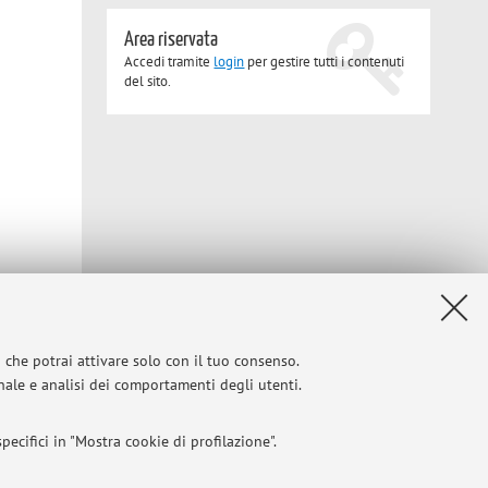
Area riservata
Accedi tramite
login
per gestire tutti i contenuti
del sito.
i che potrai attivare solo con il tuo consenso.
onale e analisi dei comportamenti degli utenti.
ecifici in "Mostra cookie di profilazione".
Privacy
|
Note legali
|
Impostazioni Cookie