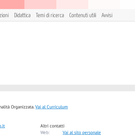
zioni
Didattica
Temi di ricerca
Contenuti utili
Avvisi
inalità Organizzata.
Vai al Curriculum
.it
Altri contatti
Web:
Vai al sito personale