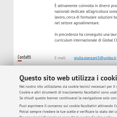
È attivamente coinvolta in diversi prog
nazionali dedicate all’agricoltura sost
lavoro, cerca di formulare soluzioni b
nel settore agroalimentare.
In precedenza ha conseguito una laur
curriculum internazionale di Global 
Contatti
E-mail:
giulia.stanzani3@unibo.it
Questo sito web utilizza i cook
Dipartimento di Scienze e Tecnolo
Viale Fanin 50, Bologna -
Vai alla 
Nel nostro sito utilizziamo sia cookie tecnici necessari per il
Cookie e altri strumenti di tracciamento facoltativi sono usati
Se chiudi questo banner continuerai la navigazione solo con 
Risorse in rete
ORCID
Puoi esprimere il consenso sui cookie facoltativi attivando l'o
Potrai sempre rivedere le tue scelte e verificare lo stato dei