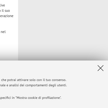
tive
 il suo
operazione
 nel
i che potrai attivare solo con il tuo consenso.
onale e analisi dei comportamenti degli utenti.
ecifici in "Mostra cookie di profilazione".