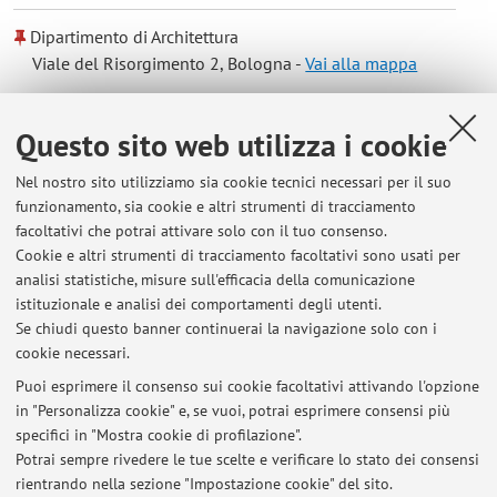
Dipartimento di Architettura
Viale del Risorgimento 2, Bologna -
Vai alla mappa
Risorse in rete
Questo sito web utilizza i cookie
Nel nostro sito utilizziamo sia cookie tecnici necessari per il suo
ORCID
funzionamento, sia cookie e altri strumenti di tracciamento
facoltativi che potrai attivare solo con il tuo consenso.
Cookie e altri strumenti di tracciamento facoltativi sono usati per
Orario di ricevimento
analisi statistiche, misure sull'efficacia della comunicazione
istituzionale e analisi dei comportamenti degli utenti.
Ricevimento previo appuntamento
Se chiudi questo banner continuerai la navigazione solo con i
cookie necessari.
Puoi esprimere il consenso sui cookie facoltativi attivando l'opzione
in "Personalizza cookie" e, se vuoi, potrai esprimere consensi più
Ultimi avvisi
specifici in "Mostra cookie di profilazione".
Potrai sempre rivedere le tue scelte e verificare lo stato dei consensi
Al momento non sono presenti avvisi.
rientrando nella sezione "Impostazione cookie" del sito.