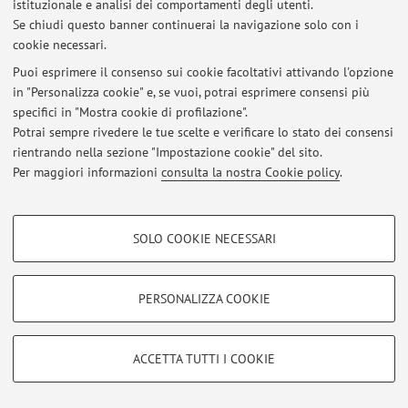
istituzionale e analisi dei comportamenti degli utenti.
Se chiudi questo banner continuerai la navigazione solo con i
cookie necessari.
Puoi esprimere il consenso sui cookie facoltativi attivando l'opzione
Ultimi avvisi
in "Personalizza cookie" e, se vuoi, potrai esprimere consensi più
specifici in "Mostra cookie di profilazione".
Al momento non sono presenti avvisi.
Potrai sempre rivedere le tue scelte e verificare lo stato dei consensi
rientrando nella sezione "Impostazione cookie" del sito.
Per maggiori informazioni
consulta la nostra Cookie policy
.
COOKIE DI PROFILAZIONE - FACOLTATIVI
Area riservata
SOLO COOKIE NECESSARI
Accedi tramite
login
per gestire tutti i contenuti del sito.
Si tratta di cookie utilizzati per analizzare le caratteristiche della navigazione
degli utenti, creare profili in base al loro comportamento sul sito, per analisi
di marketing.
PERSONALIZZA COOKIE
Mostra cookie di profilazione
© 2026 - ALMA MATER STUDIORUM - Università di Bologna - Via
Zamboni, 33 - 40126 Bologna - Partita IVA: 01131710376
Google/Youtube Video
Privacy
|
Note legali
|
Impostazioni Cookie
COOKIE TECNICI - NECESSARI
ACCETTA TUTTI I COOKIE
Facebook
Si tratta di cookie tecnici utilizzati, a titolo esemplificativo, per il corretto
Vimeo
funzionamento del sito, salvare le preferenze di navigazione, per il