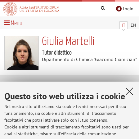
Login
Menu
IT
EN
Giulia Martelli
Tutor didattico
Dipartimento di Chimica "Giacomo Ciamician"
Didattica
Questo sito web utilizza i cookie
Attività
Nel nostro sito utilizziamo sia cookie tecnici necessari per il suo
funzionamento, sia cookie e altri strumenti di tracciamento
facoltativi che potrai attivare solo con il tuo consenso.
Anno Accademico
Cookie e altri strumenti di tracciamento facoltativi sono usati per
analisi statistiche, misure sull'efficacia della comunicazione
Non sono presenti attività didattiche per l'A.A.
2026-2027
.