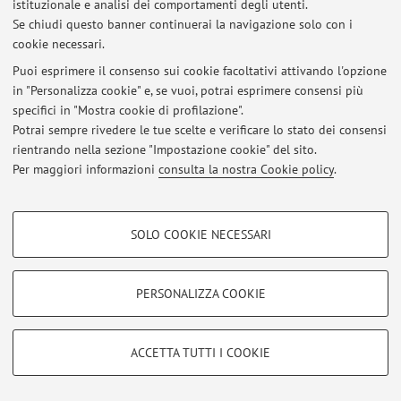
istituzionale e analisi dei comportamenti degli utenti.
Se chiudi questo banner continuerai la navigazione solo con i
Area riservata
cookie necessari.
Accedi tramite
login
per gestire tutti i contenuti del sito.
Puoi esprimere il consenso sui cookie facoltativi attivando l'opzione
in "Personalizza cookie" e, se vuoi, potrai esprimere consensi più
specifici in "Mostra cookie di profilazione".
© 2026 - ALMA MATER STUDIORUM - Università di Bologna - Via
Potrai sempre rivedere le tue scelte e verificare lo stato dei consensi
Zamboni, 33 - 40126 Bologna - Partita IVA: 01131710376
Privacy
|
Note legali
|
Impostazioni Cookie
rientrando nella sezione "Impostazione cookie" del sito.
Per maggiori informazioni
consulta la nostra Cookie policy
.
COOKIE DI PROFILAZIONE - FACOLTATIVI
SOLO COOKIE NECESSARI
Si tratta di cookie utilizzati per analizzare le caratteristiche della navigazione
degli utenti, creare profili in base al loro comportamento sul sito, per analisi
di marketing.
PERSONALIZZA COOKIE
Mostra cookie di profilazione
Google/Youtube Video
COOKIE TECNICI - NECESSARI
ACCETTA TUTTI I COOKIE
Facebook
Si tratta di cookie tecnici utilizzati, a titolo esemplificativo, per il corretto
Vimeo
funzionamento del sito, salvare le preferenze di navigazione, per il