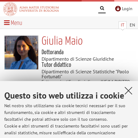
Login
Menu
IT
EN
Giulia Maio
Dottoranda
Dipartimento di Scienze Giuridiche
Tutor didattico
Dipartimento di Scienze Statistiche "Paolo
Fortunati"
Settore scientifico disciplinare: IUS/14 DIRITTO
DELL'UNIONE EUROPEA
Questo sito web utilizza i cookie
Nel nostro sito utilizziamo sia cookie tecnici necessari per il suo
Avvisi
funzionamento, sia cookie e altri strumenti di tracciamento
facoltativi che potrai attivare solo con il tuo consenso.
Al momento non sono presenti avvisi.
Cookie e altri strumenti di tracciamento facoltativi sono usati per
analisi statistiche, misure sull'efficacia della comunicazione