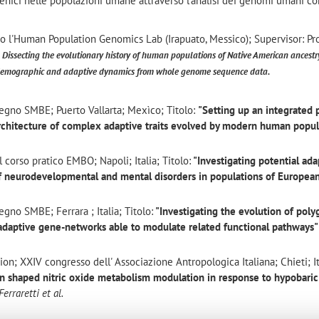
ligenici nelle popolazioni umane attraverso l'analisi dei genomi umani co
sso l'Human Population Genomics Lab (Irapuato, Messico); Supervisor: Pr
Dissecting the evolutionary history of human populations of Native American ancestr
 demographic and adaptive dynamics from whole genome sequence data.
vegno SMBE; Puerto Vallarta; Mexìco; Titolo:
"Setting up an integrated 
architecture of complex adaptive traits evolved by modern human popul
l corso pratico EMBO; Napoli; Italia; Titolo:
"Investigating potential ada
of neurodevelopmental and mental disorders in populations of Europea
egno SMBE; Ferrara ; Italia; Titolo:
"Investigating the evolution of poly
f adaptive gene-networks able to modulate related functional pathways"
n; XXIV congresso dell' Associazione Antropologica Italiana; Chieti; It
on shaped nitric oxide metabolism modulation in response to hypobari
 Ferraretti et al.