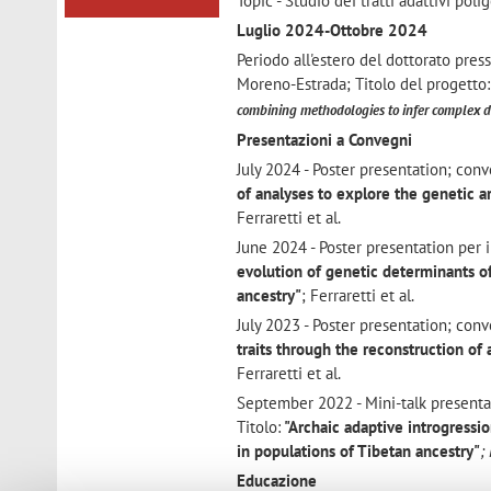
Topic - Studio dei tratti adattivi po
Luglio 2024-Ottobre 2024
Periodo all'estero del dottorato pre
Moreno-Estrada; Titolo del progetto:
combining methodologies to infer complex
Presentazioni a Convegni
July 2024 - Poster presentation; con
of analyses to explore the genetic 
Ferraretti et al.
June 2024 - Poster presentation per i
evolution of genetic determinants 
ancestry"
; Ferraretti et al.
July 2023 - Poster presentation; conv
traits through the reconstruction o
Ferraretti et al.
September 2022 - Mini-talk presentaio
Titolo:
"Archaic adaptive introgressi
in populations of Tibetan ancestry"
;
Educazione