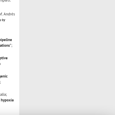
mpleti.
of. Andrés
y by
pipeline
ations"
;
ptive
n
genic
;
alia;
c hypoxia