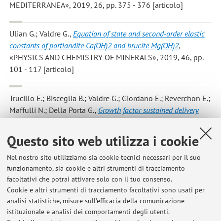
MEDITERRANEA», 2019, 26, pp. 375 - 376 [articolo]
Ulian G.; Valdre G.
,
Equation of state and second-order elastic
constants of portlandite Ca(OH)2 and brucite Mg(OH)2
,
«PHYSICS AND CHEMISTRY OF MINERALS», 2019, 46, pp.
101 - 117 [articolo]
Trucillo E.; Bisceglia B.; Valdre G.; Giordano E.; Reverchon E.;
Maffulli N.; Della Porta G.
,
Growth factor sustained delivery
from poly-lactic-co-glycolic acid microcarriers and its mass
transfer modeling by finite element in a dynamic and static
Questo sito web utilizza i cookie
three-dimensional environment bioengineered with stem cells
,
«BIOTECHNOLOGY AND BIOENGINEERING», 2019, 116, pp.
Nel nostro sito utilizziamo sia cookie tecnici necessari per il suo
funzionamento, sia cookie e altri strumenti di tracciamento
1777 - 1794 [articolo]
facoltativi che potrai attivare solo con il tuo consenso.
Cookie e altri strumenti di tracciamento facoltativi sono usati per
analisi statistiche, misure sull'efficacia della comunicazione
2
3
4
5
6
istituzionale e analisi dei comportamenti degli utenti.