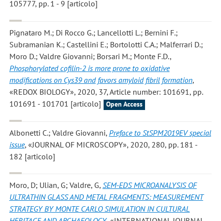
105777, pp. 1 - 9 [articolo]
Pignataro M.; Di Rocco G.; Lancellotti L.; Bernini F.;
Subramanian K.; Castellini E.; Bortolotti C.A.; Malferrari D.;
Moro D.; Valdre Giovanni; Borsari M.; Monte F.D.
,
Phosphorylated cofilin-2 is more prone to oxidative
modifications on Cys39 and favors amyloid fibril formation
,
«REDOX BIOLOGY», 2020, 37, Article number: 101691, pp.
101691 - 101701 [articolo]
Open Access
Albonetti C.; Valdre Giovanni
,
Preface to StSPM2019EV special
issue
, «JOURNAL OF MICROSCOPY», 2020, 280, pp. 181 -
182 [articolo]
Moro, D; Ulian, G; Valdre, G
,
SEM-EDS MICROANALYSIS OF
ULTRATHIN GLASS AND METAL FRAGMENTS: MEASUREMENT
STRATEGY BY MONTE CARLO SIMULATION IN CULTURAL
HERITAGE AND ARCHAEOLOGY
, «INTERNATIONAL JOURNAL