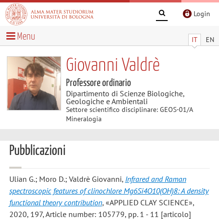
Login
Menu
IT
EN
Giovanni Valdrè
Professore ordinario
Dipartimento di Scienze Biologiche,
Geologiche e Ambientali
Settore scientifico disciplinare: GEOS-01/A
Mineralogia
Pubblicazioni
Ulian G.; Moro D.; Valdrè Giovanni
,
Infrared and Raman
spectroscopic features of clinochlore Mg6Si4O10(OH)8: A density
functional theory contribution
, «APPLIED CLAY SCIENCE»,
2020, 197, Article number: 105779, pp. 1 - 11 [articolo]