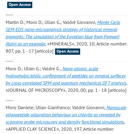
Open Access
Martin D.; Moro D.; Ulian G.; Valdrè Giovanni
,
Monte Carlo
SEM-EDS nano-microanalysis strategy of historical mineral
pigments: The simulation of the Egyptian blue from Pompeii
(Italy) as an example
, «MINERALS», 2020, 10, Article number:
807, pp. 1 - 17 [articolo]
Open Access
Moro D.; Ulian G.; Valdre G.
,
Nano-atomic scale
hydrophobic/philic confinement of peptides on mineral surfaces
by cross-correlated SPM and quantum mechanical DFT analysis
,
«JOURNAL OF MICROSCOPY», 2020, 00, pp. 1 - 18 [articolo]
Moro Daniele; Ulian Gianfranco; Valdrè Giovanni
,
Nanoscale
oligopeptide adsorption behaviour on chlorite as revealed by
scanning probe microscopy and density functional simulations
,
«APPLIED CLAY SCIENCE», 2020, 197, Article number: