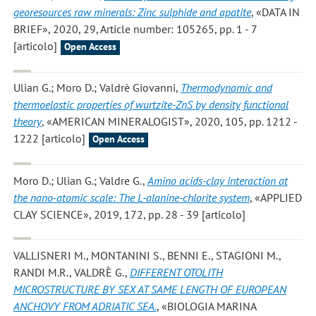
georesources raw minerals: Zinc sulphide and apatite
, «DATA IN
BRIEF», 2020, 29, Article number: 105265, pp. 1 - 7
[articolo]
Open Access
Ulian G.; Moro D.; Valdrè Giovanni
,
Thermodynamic and
thermoelastic properties of wurtzite-ZnS by density functional
theory
, «AMERICAN MINERALOGIST», 2020, 105, pp. 1212 -
1222 [articolo]
Open Access
Moro D.; Ulian G.; Valdre G.
,
Amino acids-clay interaction at
the nano-atomic scale: The L-alanine-chlorite system
, «APPLIED
CLAY SCIENCE», 2019, 172, pp. 28 - 39 [articolo]
VALLISNERI M., MONTANINI S., BENNI E., STAGIONI M.,
RANDI M.R., VALDRÈ G.
,
DIFFERENT OTOLITH
MICROSTRUCTURE BY SEX AT SAME LENGTH OF EUROPEAN
ANCHOVY FROM ADRIATIC SEA.
, «BIOLOGIA MARINA