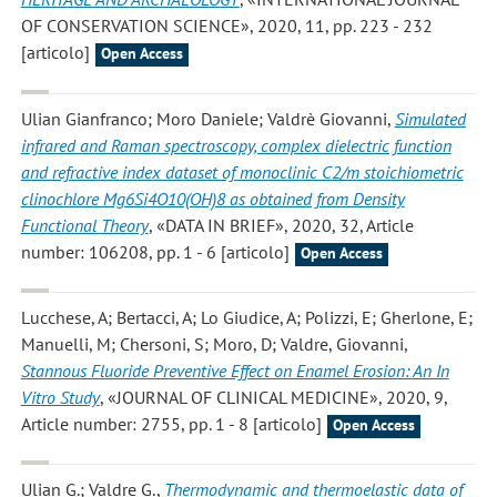
OF CONSERVATION SCIENCE», 2020, 11, pp. 223 - 232
[articolo]
Open Access
Ulian Gianfranco; Moro Daniele; Valdrè Giovanni
,
Simulated
infrared and Raman spectroscopy, complex dielectric function
and refractive index dataset of monoclinic C2/m stoichiometric
clinochlore Mg6Si4O10(OH)8 as obtained from Density
Functional Theory
, «DATA IN BRIEF», 2020, 32, Article
number: 106208, pp. 1 - 6 [articolo]
Open Access
Lucchese, A; Bertacci, A; Lo Giudice, A; Polizzi, E; Gherlone, E;
Manuelli, M; Chersoni, S; Moro, D; Valdre, Giovanni
,
Stannous Fluoride Preventive Effect on Enamel Erosion: An In
Vitro Study
, «JOURNAL OF CLINICAL MEDICINE», 2020, 9,
Article number: 2755, pp. 1 - 8 [articolo]
Open Access
Ulian G.; Valdre G.
,
Thermodynamic and thermoelastic data of