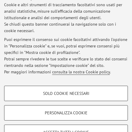
Cookie e altri strumenti di tracciamento facoltativi sono usati per
Anno Accademico
analisi statistiche, misure sull'efficacia della comunicazione
istituzionale e analisi dei comportamenti degli utenti.
Se chiudi questo banner continuerai la navigazione solo con i
Non sono presenti attività didattiche per l'A.A.
2026-2027
.
cookie necessari.
Puoi esprimere il consenso sui cookie facoltativi attivando l'opzione
in "Personalizza cookie" e, se vuoi, potrai esprimere consensi più
Ultimi avvisi
specifici in "Mostra cookie di profilazione".
Potrai sempre rivedere le tue scelte e verificare lo stato dei consensi
Al momento non sono presenti avvisi.
rientrando nella sezione "Impostazione cookie" del sito.
Per maggiori informazioni
consulta la nostra Cookie policy
.
COOKIE DI PROFILAZIONE - FACOLTATIVI
SOLO COOKIE NECESSARI
Si tratta di cookie utilizzati per analizzare le caratteristiche della navigazione
Area riservata
degli utenti, creare profili in base al loro comportamento sul sito, per analisi
Accedi tramite
login
per gestire tutti i contenuti del sito.
di marketing.
PERSONALIZZA COOKIE
Mostra cookie di profilazione
© 2026 - ALMA MATER STUDIORUM - Università di Bologna - Via
Google/Youtube Video
COOKIE TECNICI - NECESSARI