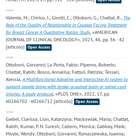
Valente, M.; Chirico, I.; Girotti, C.; Ottoboni, G.; Chattat, R.
,
The
Role of the Quality of Relationship in Couples Facing Treatment
for Breast Cancer A Qualitative Italian Study
, «AMERICAN
JOURNAL OF CLINICAL ONCOLOGY», 2023, 46, pp. 36 - 42
[articolo]
Open Access
Ottoboni, Giovanni; La Porta, Fabio; Piperno, Roberto;
Chattat, Rabih; Bosco, Annalisa; Fattori, Patrizia; Tessari,
Alessia
,
A Multifunctional Adaptive and Interactive AI system to
support people living with stroke, acquired brain or spinal cord
injuries: A study protocol
, «PLOS ONE», 2022, 17, pp.
e0266702 - e0266712 [articolo]
Open Access
Giebel, Clarissa; Lion, Katarzyna; Mackowiak, Maria; Chattat,
Rabih; Kumar, P. N. Suresh; Cations, Monica; Gabbay, Mark;
Moyle, Wendy; Ottoboni, Giovanni; Rymaszewska, Joanna;