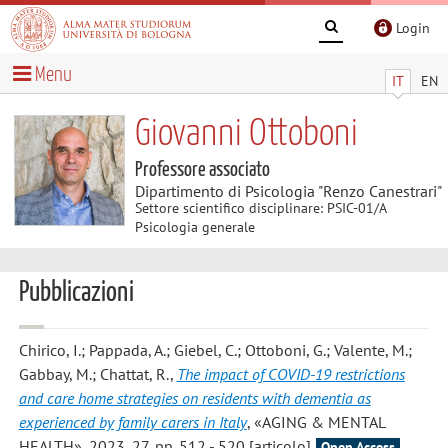
Login
Menu
IT
EN
Giovanni Ottoboni
Professore associato
Dipartimento di Psicologia "Renzo Canestrari"
Settore scientifico disciplinare: PSIC-01/A
Psicologia generale
Pubblicazioni
Chirico, I.; Pappada, A.; Giebel, C.; Ottoboni, G.; Valente, M.;
Gabbay, M.; Chattat, R.
,
The impact of COVID-19 restrictions
and care home strategies on residents with dementia as
experienced by family carers in Italy
, «AGING & MENTAL
HEALTH», 2023, 27, pp. 512 - 520 [articolo]
Open Access