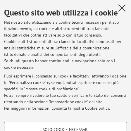
Ottoboni, Giovanni; Chirico, Ilaria; Chattat, Rabih
,
Health care
Questo sito web utilizza i cookie
proxy and guardianship in Cecz Republic, Italy, The Netherlands,
and Spain
, Bologna, AMS Acta, 2021, pp. 3 . [rapporto
Nel nostro sito utilizziamo sia cookie tecnici necessari per il suo
tecnico]
funzionamento, sia cookie e altri strumenti di tracciamento
Open Access
facoltativi che potrai attivare solo con il tuo consenso.
Cookie e altri strumenti di tracciamento facoltativi sono usati per
analisi statistiche, misure sull'efficacia della comunicazione
1
2
3
4
5
istituzionale e analisi dei comportamenti degli utenti.
Se chiudi questo banner continuerai la navigazione solo con i
cookie necessari.
Puoi esprimere il consenso sui cookie facoltativi attivando l'opzione
in "Personalizza cookie" e, se vuoi, potrai esprimere consensi più
Ultimi avvisi
specifici in "Mostra cookie di profilazione".
Potrai sempre rivedere le tue scelte e verificare lo stato dei consensi
Al momento non sono presenti avvisi.
rientrando nella sezione "Impostazione cookie" del sito.
Per maggiori informazioni
consulta la nostra Cookie policy
.
COOKIE DI PROFILAZIONE - FACOLTATIVI
SOLO COOKIE NECESSARI