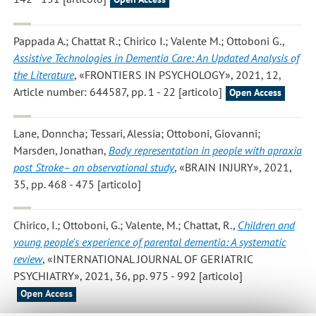
Pappada A.; Chattat R.; Chirico I.; Valente M.; Ottoboni G.
,
Assistive Technologies in Dementia Care: An Updated Analysis of
the Literature
, «FRONTIERS IN PSYCHOLOGY», 2021, 12,
Article number: 644587, pp. 1 - 22 [articolo]
Open Access
Lane, Donncha; Tessari, Alessia; Ottoboni, Giovanni;
Marsden, Jonathan
,
Body representation in people with apraxia
post Stroke– an observational study
, «BRAIN INJURY», 2021,
35, pp. 468 - 475 [articolo]
Chirico, I.; Ottoboni, G.; Valente, M.; Chattat, R.
,
Children and
young people's experience of parental dementia: A systematic
review
, «INTERNATIONAL JOURNAL OF GERIATRIC
PSYCHIATRY», 2021, 36, pp. 975 - 992 [articolo]
Open Access