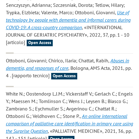
Senczyszyn, Adrianna; Szczesniak, Dorota; Tetlow, Hilary;
Trypka, Elzbieta; Valente, Marco; Ottoboni, Giovanni
,
Use of
technology by people with dementia and informal carers during
COVID-19: A cross-country comparison
, «INTERNATIONAL
JOURNAL OF GERIATRIC PSYCHIATRY», 2022, 37, pp. 1 - 10
[articolo]
Open Access
Ottoboni, Giovanni; Chirico, Ilaria; Chattat, Rabih
,
Abuses in
dementia, and responses of care
, Bologna, AMS Acta, 2021, pp.
4 . [rapporto tecnico]
Open Access
White N.; Oostendorp L.J.M.; Vickerstaff V.; Gerlach C.; Engels
Y.; Maessen M.; Tomlinson C.; Wens J.; Leysen B.; Biasco G.;
Zambrano S.; Eychmuller S.; Avgerinou C.; Chattat R.;
Ottoboni G.; Veldhoven C.; Stone P.
,
An online international
comparison of palliative care identification in primary care using
the Surprise Question
, «PALLIATIVE MEDICINE», 2021, 36, pp.
142 - 151 [articolo]
Open Access