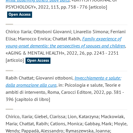
PSYCHOLOGY», 2022, 113, pp. 758 - 776 [articolo]
Open Access
Chirico Ilaria; Ottoboni Giovanni; Linarello Simona; Ferriani
Elisa; Marrocco Enrica; Chattat Rabih
,
Family experience of
young-onset dementia: the perspectives of spouses and children
,
«AGING & MENTAL HEALTH», 2022, 26, pp. 2243 - 2251
[articolo]
Open Access
Rabih Chattat; Giovanni ottoboni
,
Invecchiamento e salute:
dalla promozione alla cura
, in: Psicologia e salute, Teorie e
ambiti di intervento, Roma, Carocci Editore, 2022, pp. 381 -
396 [capitolo di libro]
Chirico, Ilaria; Giebel, Clarissa; Lion, Katarzyna; Mackowiak,
Maria; Chattat, Rabih; Cations, Monica; Gabbay, Mark; Moyle,
Wendy; Pappadà, Alessandro; Rymaszewska, Joanna;