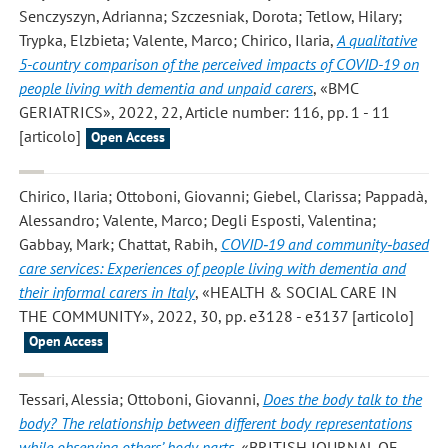
Senczyszyn, Adrianna; Szczesniak, Dorota; Tetlow, Hilary;
Trypka, Elzbieta; Valente, Marco; Chirico, Ilaria
,
A qualitative
5-country comparison of the perceived impacts of COVID-19 on
people living with dementia and unpaid carers
, «BMC
GERIATRICS», 2022, 22, Article number: 116, pp. 1 - 11
[articolo]
Open Access
Chirico, Ilaria; Ottoboni, Giovanni; Giebel, Clarissa; Pappadà,
Alessandro; Valente, Marco; Degli Esposti, Valentina;
Gabbay, Mark; Chattat, Rabih
,
COVID‐19 and community‐based
care services: Experiences of people living with dementia and
their informal carers in Italy
, «HEALTH & SOCIAL CARE IN
THE COMMUNITY», 2022, 30, pp. e3128 - e3137 [articolo]
Open Access
Tessari, Alessia; Ottoboni, Giovanni
,
Does the body talk to the
body? The relationship between different body representations
while observing others’ body parts
, «BRITISH JOURNAL OF