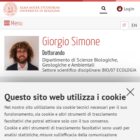
Login
Menu
IT
EN
Giorgio Simone
Dottorando
Dipartimento di Scienze Biologiche,
Geologiche e Ambientali
Settore scientifico disciplinare: BIO/07 ECOLOGIA
Temi di ricerca
Questo sito web utilizza i cookie
Parole chiave:
Ripristino ecologico
Ecosistemi marini
Nel nostro sito utilizziamo sia cookie tecnici necessari per il suo
profondi
Ecosistemi marini vulnerabili
Modelli di habitat
funzionamento, sia cookie e altri strumenti di tracciamento
suitability
Pianificazione dello spazio marittimo
facoltativi che potrai attivare solo con il tuo consenso.
Cookie e altri strumenti di tracciamento facoltativi sono usati per
analisi statistiche, misure sull'efficacia della comunicazione