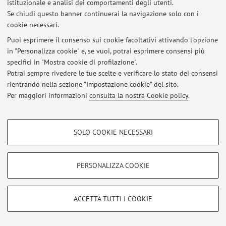
istituzionale e analisi dei comportamenti degli utenti.
Ultimi avvisi
Se chiudi questo banner continuerai la navigazione solo con i
cookie necessari.
Al momento non sono presenti avvisi.
Puoi esprimere il consenso sui cookie facoltativi attivando l'opzione
in "Personalizza cookie" e, se vuoi, potrai esprimere consensi più
specifici in "Mostra cookie di profilazione".
Potrai sempre rivedere le tue scelte e verificare lo stato dei consensi
rientrando nella sezione "Impostazione cookie" del sito.
Area riservata
Per maggiori informazioni
consulta la nostra Cookie policy
.
Accedi tramite
login
per gestire tutti i contenuti del sito.
COOKIE DI PROFILAZIONE - FACOLTATIVI
SOLO COOKIE NECESSARI
Si tratta di cookie utilizzati per analizzare le caratteristiche della navigazione
© 2026 - ALMA MATER STUDIORUM - Università di Bologna - Via
degli utenti, creare profili in base al loro comportamento sul sito, per analisi
Zamboni, 33 - 40126 Bologna - Partita IVA: 01131710376
di marketing.
Privacy
|
Note legali
|
Impostazioni Cookie
PERSONALIZZA COOKIE
Mostra cookie di profilazione
Google/Youtube Video
COOKIE TECNICI - NECESSARI
ACCETTA TUTTI I COOKIE
Facebook
Si tratta di cookie tecnici utilizzati, a titolo esemplificativo, per il corretto
Vimeo
funzionamento del sito, salvare le preferenze di navigazione, per il