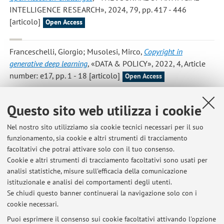
INTELLIGENCE RESEARCH», 2024, 79, pp. 417 - 446
[articolo]
Open Access
Franceschelli, Giorgio; Musolesi, Mirco
,
Copyright in
generative deep learning
, «DATA & POLICY», 2022, 4, Article
number: e17, pp. 1 - 18 [articolo]
Open Access
Franceschelli, Giorgio; Musolesi, Mirco
,
DeepCreativity:
Questo sito web utilizza i cookie
measuring creativity with deep learning techniques
,
Nel nostro sito utilizziamo sia cookie tecnici necessari per il suo
«INTELLIGENZA ARTIFICIALE», 2022, 16, pp. 151 - 163
funzionamento, sia cookie e altri strumenti di tracciamento
[articolo]
Open Access
facoltativi che potrai attivare solo con il tuo consenso.
Cookie e altri strumenti di tracciamento facoltativi sono usati per
analisi statistiche, misure sull'efficacia della comunicazione
istituzionale e analisi dei comportamenti degli utenti.
Pubblicazioni antecedenti il 2004
Se chiudi questo banner continuerai la navigazione solo con i
cookie necessari.
Puoi esprimere il consenso sui cookie facoltativi attivando l'opzione