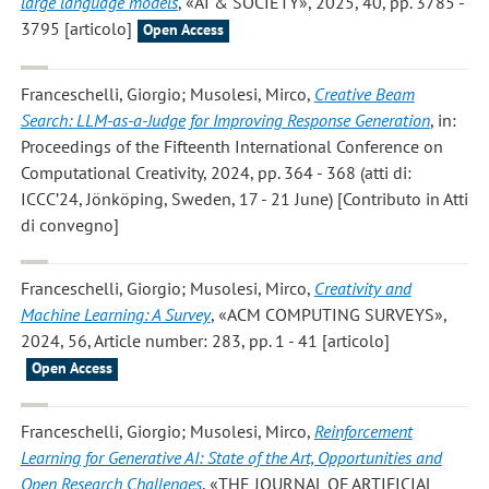
large language models
, «AI & SOCIETY», 2025, 40, pp. 3785 -
3795 [articolo]
Open Access
Franceschelli, Giorgio; Musolesi, Mirco
,
Creative Beam
Search: LLM-as-a-Judge for Improving Response Generation
, in:
Proceedings of the Fifteenth International Conference on
Computational Creativity, 2024, pp. 364 - 368 (atti di:
ICCC’24, Jönköping, Sweden, 17 - 21 June) [Contributo in Atti
di convegno]
Franceschelli, Giorgio; Musolesi, Mirco
,
Creativity and
Machine Learning: A Survey
, «ACM COMPUTING SURVEYS»,
2024, 56, Article number: 283, pp. 1 - 41 [articolo]
Open Access
Franceschelli, Giorgio; Musolesi, Mirco
,
Reinforcement
Learning for Generative AI: State of the Art, Opportunities and
Open Research Challenges
, «THE JOURNAL OF ARTIFICIAL