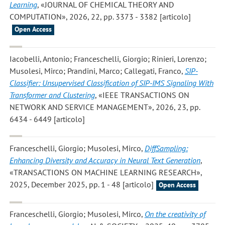
Learning
, «JOURNAL OF CHEMICAL THEORY AND
COMPUTATION», 2026, 22, pp. 3373 - 3382 [articolo]
Open Access
Iacobelli, Antonio; Franceschelli, Giorgio; Rinieri, Lorenzo;
Musolesi, Mirco; Prandini, Marco; Callegati, Franco
,
SIP-
Classifier: Unsupervised Classification of SIP-IMS Signaling With
Transformer and Clustering
, «IEEE TRANSACTIONS ON
NETWORK AND SERVICE MANAGEMENT», 2026, 23, pp.
6434 - 6449 [articolo]
Franceschelli, Giorgio; Musolesi, Mirco
,
DiffSampling:
Enhancing Diversity and Accuracy in Neural Text Generation
,
«TRANSACTIONS ON MACHINE LEARNING RESEARCH»,
2025, December 2025, pp. 1 - 48 [articolo]
Open Access
Franceschelli, Giorgio; Musolesi, Mirco
,
On the creativity of