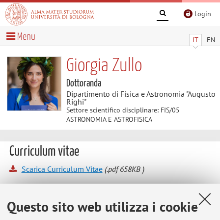
Login
Menu
IT
EN
Giorgia Zullo
Dottoranda
Dipartimento di Fisica e Astronomia "Augusto
Righi"
Settore scientifico disciplinare: FIS/05
ASTRONOMIA E ASTROFISICA
Curriculum vitae
Scarica Curriculum Vitae
(.pdf 658KB )
Dottoranda in Astrofisica presso l’Università di Bologna dal
Questo sito web utilizza i cookie
2025. Si occupa di astrofisica stellare, in particolare
nell'ambito di studi fotometrici di popolazioni stellari