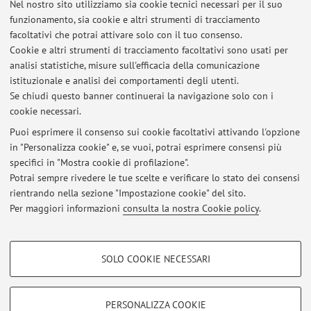
Nel nostro sito utilizziamo sia cookie tecnici necessari per il suo
risolte nel bulge Galattico.
funzionamento, sia cookie e altri strumenti di tracciamento
Formazione
facoltativi che potrai attivare solo con il tuo consenso.
Laurea magistrale con lode in
Astrophysics and Cosmology
,
Cookie e altri strumenti di tracciamento facoltativi sono usati per
Università di Bologna (2025).
analisi statistiche, misure sull'efficacia della comunicazione
istituzionale e analisi dei comportamenti degli utenti.
Laurea triennale con lode in
Astronomia
, Università di
Se chiudi questo banner continuerai la navigazione solo con i
Bologna (2023).
cookie necessari.
Puoi esprimere il consenso sui cookie facoltativi attivando l'opzione
in "Personalizza cookie" e, se vuoi, potrai esprimere consensi più
Ultimi avvisi
specifici in "Mostra cookie di profilazione".
Potrai sempre rivedere le tue scelte e verificare lo stato dei consensi
Al momento non sono presenti avvisi.
rientrando nella sezione "Impostazione cookie" del sito.
Per maggiori informazioni
consulta la nostra Cookie policy
.
COOKIE DI PROFILAZIONE - FACOLTATIVI
SOLO COOKIE NECESSARI
Si tratta di cookie utilizzati per analizzare le caratteristiche della navigazione
Area riservata
degli utenti, creare profili in base al loro comportamento sul sito, per analisi
Accedi tramite
login
per gestire tutti i contenuti del sito.
di marketing.
PERSONALIZZA COOKIE