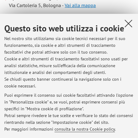
Via Cartoleria 5, Bologna -
Vai alla mappa
Risorse in rete
Questo sito web utilizza i cookie
Nel nostro sito utilizziamo sia cookie tecnici necessari per il suo
ORCID
funzionamento, sia cookie e altri strumenti di tracciamento
facoltativi che potrai attivare solo con il tuo consenso.
Cookie e altri strumenti di tracciamento facoltativi sono usati per
Orario di ricevimento
analisi statistiche, misure sull'efficacia della comunicazione
istituzionale e analisi dei comportamenti degli utenti.
Su appuntamento da concordare via mail.
Se chiudi questo banner continuerai la navigazione solo con i
cookie necessari.
Puoi esprimere il consenso sui cookie facoltativi attivando l'opzione
in "Personalizza cookie" e, se vuoi, potrai esprimere consensi più
Ultimi avvisi
specifici in "Mostra cookie di profilazione".
Potrai sempre rivedere le tue scelte e verificare lo stato dei consensi
Al momento non sono presenti avvisi.
rientrando nella sezione "Impostazione cookie" del sito.
Per maggiori informazioni
consulta la nostra Cookie policy
.