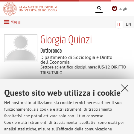
Login
Menu
IT
EN
Giorgia Quinzi
Dottoranda
Dipartimento di Sociologia e Diritto
dell'Economia
Settore scientifico disciplinare: IUS/12 DIRITTO
TRIBUTARIO
Questo sito web utilizza i cookie
Avvisi
Nel nostro sito utilizziamo sia cookie tecnici necessari per il suo
Al momento non sono presenti avvisi.
funzionamento, sia cookie e altri strumenti di tracciamento
facoltativi che potrai attivare solo con il tuo consenso.
Cookie e altri strumenti di tracciamento facoltativi sono usati per
analisi statistiche, misure sull'efficacia della comunicazione
Area riservata