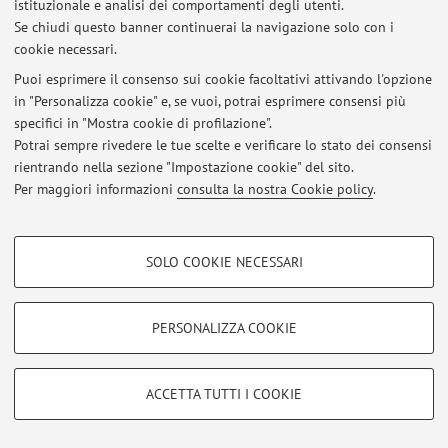
istituzionale e analisi dei comportamenti degli utenti.
Accedi tramite
login
per gestire tutti i contenuti del sito.
Se chiudi questo banner continuerai la navigazione solo con i
cookie necessari.
Puoi esprimere il consenso sui cookie facoltativi attivando l'opzione
© 2026 - ALMA MATER STUDIORUM - Università di Bologna - Via
in "Personalizza cookie" e, se vuoi, potrai esprimere consensi più
Zamboni, 33 - 40126 Bologna - Partita IVA: 01131710376
specifici in "Mostra cookie di profilazione".
Privacy
|
Note legali
|
Impostazioni Cookie
Potrai sempre rivedere le tue scelte e verificare lo stato dei consensi
rientrando nella sezione "Impostazione cookie" del sito.
Per maggiori informazioni
consulta la nostra Cookie policy
.
COOKIE DI PROFILAZIONE - FACOLTATIVI
SOLO COOKIE NECESSARI
Si tratta di cookie utilizzati per analizzare le caratteristiche della navigazione
degli utenti, creare profili in base al loro comportamento sul sito, per analisi
di marketing.
PERSONALIZZA COOKIE
Mostra cookie di profilazione
Google/Youtube Video
COOKIE TECNICI - NECESSARI
ACCETTA TUTTI I COOKIE
Facebook
Si tratta di cookie tecnici utilizzati, a titolo esemplificativo, per il corretto
Vimeo
funzionamento del sito, salvare le preferenze di navigazione, per il