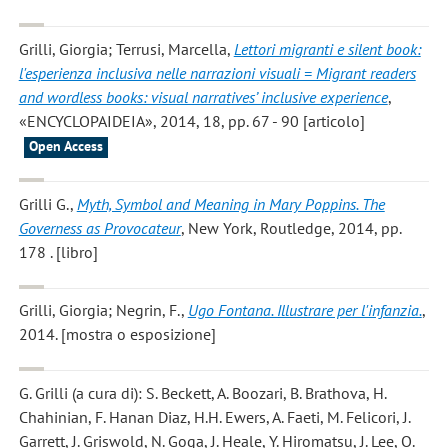
Grilli, Giorgia; Terrusi, Marcella
,
Lettori migranti e silent book:
l'esperienza inclusiva nelle narrazioni visuali = Migrant readers
and wordless books: visual narratives’ inclusive experience
,
«ENCYCLOPAIDEIA», 2014, 18, pp. 67 - 90 [articolo]
Open Access
Grilli G.
,
Myth, Symbol and Meaning in Mary Poppins. The
Governess as Provocateur
, New York, Routledge, 2014, pp.
178 . [libro]
Grilli, Giorgia; Negrin, F.
,
Ugo Fontana. Illustrare per l'infanzia.
,
2014. [mostra o esposizione]
G. Grilli
(a cura di): S. Beckett, A. Boozari, B. Brathova, H.
Chahinian, F. Hanan Diaz, H.H. Ewers, A. Faeti, M. Felicori, J.
Garrett, J. Griswold, N. Goga, J. Heale, Y. Hiromatsu, J. Lee, O.