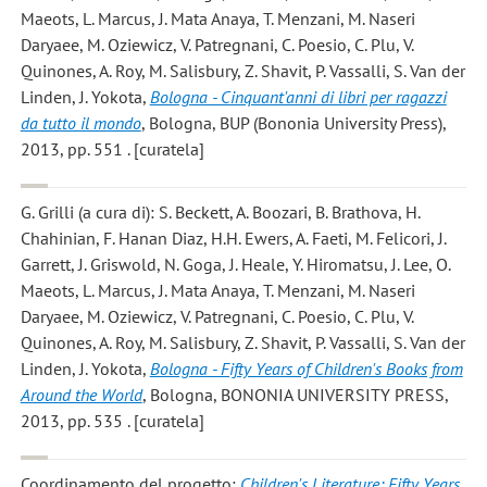
Maeots, L. Marcus, J. Mata Anaya, T. Menzani, M. Naseri
Daryaee, M. Oziewicz, V. Patregnani, C. Poesio, C. Plu, V.
Quinones, A. Roy, M. Salisbury, Z. Shavit, P. Vassalli, S. Van der
Linden, J. Yokota,
Bologna - Cinquant'anni di libri per ragazzi
da tutto il mondo
, Bologna, BUP (Bononia University Press),
2013, pp. 551 . [curatela]
G. Grilli
(a cura di): S. Beckett, A. Boozari, B. Brathova, H.
Chahinian, F. Hanan Diaz, H.H. Ewers, A. Faeti, M. Felicori, J.
Garrett, J. Griswold, N. Goga, J. Heale, Y. Hiromatsu, J. Lee, O.
Maeots, L. Marcus, J. Mata Anaya, T. Menzani, M. Naseri
Daryaee, M. Oziewicz, V. Patregnani, C. Poesio, C. Plu, V.
Quinones, A. Roy, M. Salisbury, Z. Shavit, P. Vassalli, S. Van der
Linden, J. Yokota,
Bologna - Fifty Years of Children's Books from
Around the World
, Bologna, BONONIA UNIVERSITY PRESS,
2013, pp. 535 . [curatela]
Coordinamento del progetto:
Children's Literature: Fifty Years