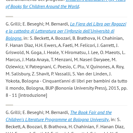
of Books for Children Around the World
.
G. Grilli; E. Beseghi; M. Bernardi
,
La Fiera del Libro per Ragazzi
e la cattedra di Letteratura per l'infanzia dell'Università di
Bologna
, in: S. Beckett, A. Boozari, B. Brathova, H. Chahinian,
F. Hanan Diaz, H.H. Ewers, A. Faeti, M. Felicori, J. Garrett, J.
Griswold, N. Goga, J. Heale, Y. Hiromatsu, J. Lee, O. Maeots, L.
Marcus, J. Mata Anaya, T. Menzani, M. Naseri Daryaee, M.
Oziewicz, V. Patregnani, C. Poesio, C. Plu, V. Quinones, A. Roy,
M. Salisbury, Z. Shavit, P. Vassalli, S. Van der Linden, J.
Yokota, Bologna - Cinquant'anni di libri per bambini da tutto
il mondo, Bologna, BUP (Bononia University Press), 2013, pp.
8 - 11 [introduzione]
G. Grilli; E. Beseghi; M. Bernardi
,
The Book Fair and the
Children's Literature Programme at Bologna University
, in: S.
Beckett, A. Boozari, B. Brathova, H. Chahinian, F. Hanan Diaz,