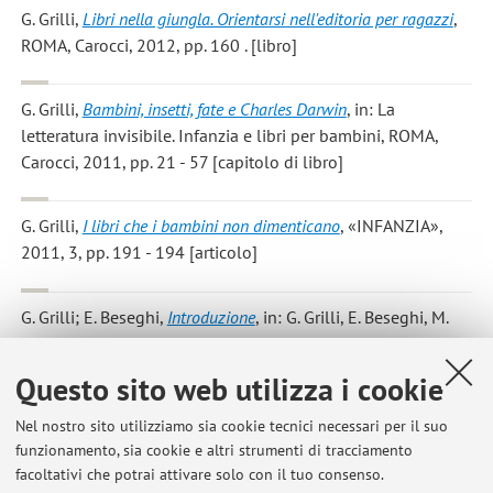
G. Grilli
,
Libri nella giungla. Orientarsi nell'editoria per ragazzi
,
ROMA, Carocci, 2012, pp. 160 . [libro]
G. Grilli
,
Bambini, insetti, fate e Charles Darwin
, in: La
letteratura invisibile. Infanzia e libri per bambini, ROMA,
Carocci, 2011, pp. 21 - 57 [capitolo di libro]
G. Grilli
,
I libri che i bambini non dimenticano
, «INFANZIA»,
2011, 3, pp. 191 - 194 [articolo]
G. Grilli; E. Beseghi
,
Introduzione
, in: G. Grilli, E. Beseghi, M.
Bernardi, W. Grandi, M. Terrusi, A. Antoniazzi, La letteratura
invisibile. Infanzia e libri per bambini., ROMA, Carocci, 2011,
Questo sito web utilizza i cookie
pp. 11 - 21 [introduzione]
Nel nostro sito utilizziamo sia cookie tecnici necessari per il suo
funzionamento, sia cookie e altri strumenti di tracciamento
facoltativi che potrai attivare solo con il tuo consenso.
2
3
4
5
6