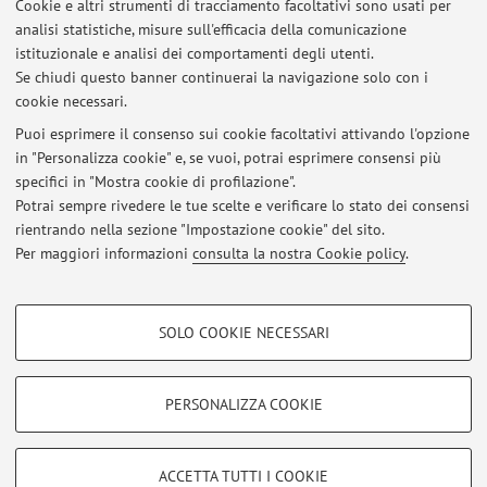
Cookie e altri strumenti di tracciamento facoltativi sono usati per
analisi statistiche, misure sull'efficacia della comunicazione
Pubblicazioni antecedenti il 2004
istituzionale e analisi dei comportamenti degli utenti.
Se chiudi questo banner continuerai la navigazione solo con i
cookie necessari.
Puoi esprimere il consenso sui cookie facoltativi attivando l'opzione
in "Personalizza cookie" e, se vuoi, potrai esprimere consensi più
Ultimi avvisi
specifici in "Mostra cookie di profilazione".
Adesione allo sciopero del 22 settembre
Potrai sempre rivedere le tue scelte e verificare lo stato dei consensi
Pubblicato il: 20 settembre 2025
rientrando nella sezione "Impostazione cookie" del sito.
Per maggiori informazioni
consulta la nostra Cookie policy
.
Tutti gli avvisi
COOKIE DI PROFILAZIONE - FACOLTATIVI
SOLO COOKIE NECESSARI
Si tratta di cookie utilizzati per analizzare le caratteristiche della navigazione
Area riservata
degli utenti, creare profili in base al loro comportamento sul sito, per analisi
Accedi tramite
login
per gestire tutti i contenuti del sito.
di marketing.
PERSONALIZZA COOKIE
Mostra cookie di profilazione
© 2026 - ALMA MATER STUDIORUM - Università di Bologna - Via
Google/Youtube Video
COOKIE TECNICI - NECESSARI
ACCETTA TUTTI I COOKIE
Zamboni, 33 - 40126 Bologna - Partita IVA: 01131710376