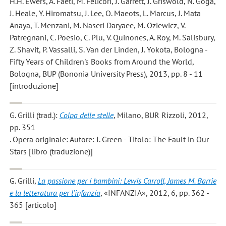
H.H. Ewers, A. Faeti, M. Felicori, J. Garrett, J. Griswold, N. Goga,
J. Heale, Y. Hiromatsu, J. Lee, O. Maeots, L. Marcus, J. Mata
Anaya, T. Menzani, M. Naseri Daryaee, M. Oziewicz, V.
Patregnani, C. Poesio, C. Plu, V. Quinones, A. Roy, M. Salisbury,
Z. Shavit, P. Vassalli, S. Van der Linden, J. Yokota, Bologna -
Fifty Years of Children's Books from Around the World,
Bologna, BUP (Bononia University Press), 2013, pp. 8 - 11
[introduzione]
G. Grilli
(trad.):
Colpa delle stelle
, Milano, BUR Rizzoli, 2012,
pp. 351
. Opera originale: Autore: J. Green - Titolo: The Fault in Our
Stars [libro (traduzione)]
G. Grilli
,
La passione per i bambini: Lewis Carroll, James M. Barrie
e la letteratura per l'infanzia
, «INFANZIA», 2012, 6, pp. 362 -
365 [articolo]