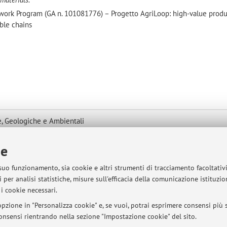
rk Program (GA n. 101081776) – Progetto AgriLoop: high-value produ
able chains
, Geologiche e Ambientali
 -
Vai alla mappa
ie
 suo funzionamento, sia cookie e altri strumenti di tracciamento facoltativ
 per analisi statistiche, misure sull'efficacia della comunicazione istituzi
sità di Bologna - Via Zamboni, 33 - 40126 Bologna - Partita IVA: 01131710376
i cookie necessari.
pzione in "Personalizza cookie" e, se vuoi, potrai esprimere consensi più sp
 consensi rientrando nella sezione "Impostazione cookie" del sito.