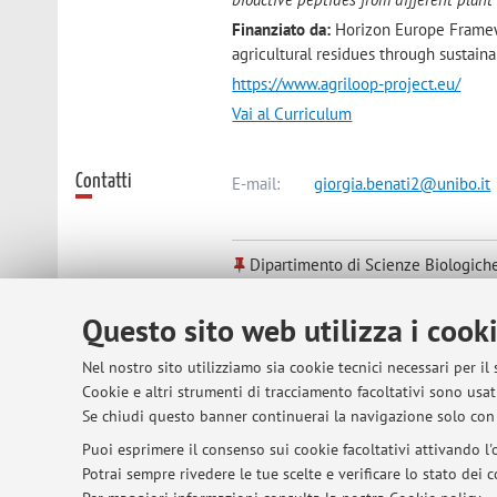
Finanziato da:
Horizon Europe Framewo
agricultural residues through sustain
https://www.agriloop-project.eu/
Vai al Curriculum
Contatti
E-mail:
giorgia.benati2@unibo.it
Dipartimento di Scienze Biologiche
Piazza di Porta S.Donato 1, Bologna
Questo sito web utilizza i cook
Nel nostro sito utilizziamo sia cookie tecnici necessari per il
Cookie e altri strumenti di tracciamento facoltativi sono usati
© 2026 - ALMA MATER STUDIORUM - Univer
Se chiudi questo banner continuerai la navigazione solo con 
Puoi esprimere il consenso sui cookie facoltativi attivando l'o
Potrai sempre rivedere le tue scelte e verificare lo stato dei