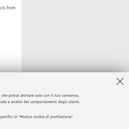
cts from
i che potrai attivare solo con il tuo consenso.
onale e analisi dei comportamenti degli utenti.
Privacy
|
Note legali
|
Impostazioni Cookie
ecifici in "Mostra cookie di profilazione".