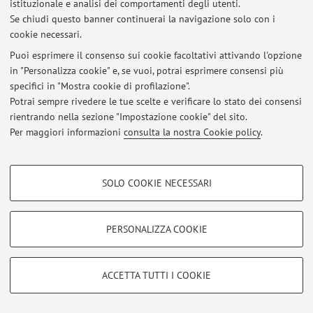
istituzionale e analisi dei comportamenti degli utenti.
Accedi tramite
login
per gestire tutti i contenuti del sito.
Se chiudi questo banner continuerai la navigazione solo con i
cookie necessari.
Puoi esprimere il consenso sui cookie facoltativi attivando l'opzione
© 2026 - ALMA MATER STUDIORUM - Università di Bologna - Via
in "Personalizza cookie" e, se vuoi, potrai esprimere consensi più
Zamboni, 33 - 40126 Bologna - Partita IVA: 01131710376
Privacy
|
Note legali
|
Impostazioni Cookie
specifici in "Mostra cookie di profilazione".
Potrai sempre rivedere le tue scelte e verificare lo stato dei consensi
rientrando nella sezione "Impostazione cookie" del sito.
Per maggiori informazioni
consulta la nostra Cookie policy
.
COOKIE DI PROFILAZIONE - FACOLTATIVI
SOLO COOKIE NECESSARI
Si tratta di cookie utilizzati per analizzare le caratteristiche della navigazione
degli utenti, creare profili in base al loro comportamento sul sito, per analisi
di marketing.
PERSONALIZZA COOKIE
Mostra cookie di profilazione
Google/Youtube Video
COOKIE TECNICI - NECESSARI
ACCETTA TUTTI I COOKIE
Facebook
Si tratta di cookie tecnici utilizzati, a titolo esemplificativo, per il corretto
Vimeo
funzionamento del sito, salvare le preferenze di navigazione, per il