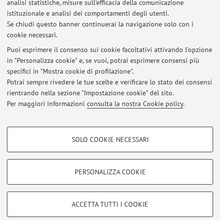
analisi statistiche, misure sull'efficacia della comunicazione
Dipartimento di Scienze Economiche
istituzionale e analisi dei comportamenti degli utenti.
Piazza Scaravilli 2, Bologna -
Vai alla mappa
Se chiudi questo banner continuerai la navigazione solo con i
cookie necessari.
Puoi esprimere il consenso sui cookie facoltativi attivando l'opzione
in "Personalizza cookie" e, se vuoi, potrai esprimere consensi più
Ultimi avvisi
specifici in "Mostra cookie di profilazione".
Potrai sempre rivedere le tue scelte e verificare lo stato dei consensi
Al momento non sono presenti avvisi.
rientrando nella sezione "Impostazione cookie" del sito.
Per maggiori informazioni
consulta la nostra Cookie policy
.
COOKIE DI PROFILAZIONE - FACOLTATIVI
SOLO COOKIE NECESSARI
Si tratta di cookie utilizzati per analizzare le caratteristiche della navigazione
Area riservata
degli utenti, creare profili in base al loro comportamento sul sito, per analisi
Accedi tramite
login
per gestire tutti i contenuti del sito.
di marketing.
PERSONALIZZA COOKIE
Mostra cookie di profilazione
© 2026 - ALMA MATER STUDIORUM - Università di Bologna - Via
Google/Youtube Video
COOKIE TECNICI - NECESSARI
ACCETTA TUTTI I COOKIE
Zamboni, 33 - 40126 Bologna - Partita IVA: 01131710376
Facebook
Privacy
|
Note legali
|
Impostazioni Cookie
Si tratta di cookie tecnici utilizzati, a titolo esemplificativo, per il corretto