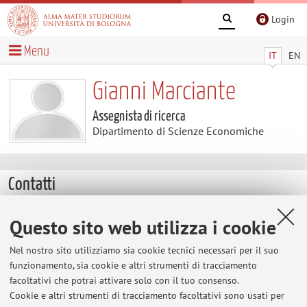
Login
Menu
IT
EN
Gianni Marciante
Assegnista di ricerca
Dipartimento di Scienze Economiche
Contatti
E-mail:
gianni.marciante@unibo.it
Questo sito web utilizza i cookie
Altri contatti
Nel nostro sito utilizziamo sia cookie tecnici necessari per il suo
Web:
Vai al sito personale
funzionamento, sia cookie e altri strumenti di tracciamento
facoltativi che potrai attivare solo con il tuo consenso.
Cookie e altri strumenti di tracciamento facoltativi sono usati per