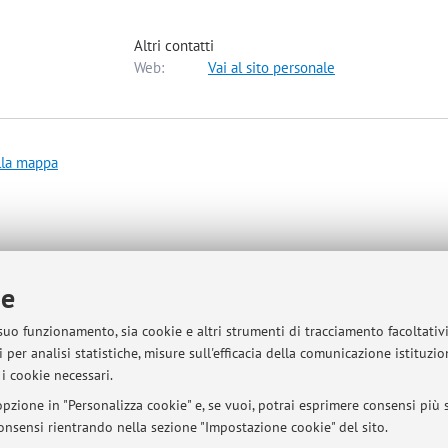
Altri contatti
Web:
Vai al sito personale
lla mappa
ie
da la sezione "avvisi".
 suo funzionamento, sia cookie e altri strumenti di tracciamento facoltativ
 per analisi statistiche, misure sull'efficacia della comunicazione istituzi
i cookie necessari.
sità di Bologna - Via Zamboni, 33 - 40126 Bologna - Partita IVA: 01131710376
pzione in "Personalizza cookie" e, se vuoi, potrai esprimere consensi più sp
 consensi rientrando nella sezione "Impostazione cookie" del sito.