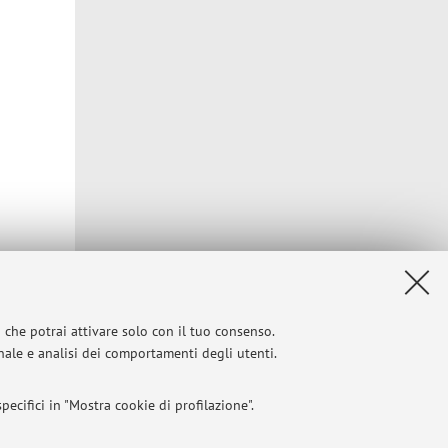
i che potrai attivare solo con il tuo consenso.
onale e analisi dei comportamenti degli utenti.
Privacy
|
Note legali
|
Impostazioni Cookie
ecifici in "Mostra cookie di profilazione".