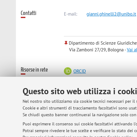
Contatti
E-mail:
gianni.ghinelli2@unibo.it
Dipartimento di Scienze Giuridiche
Via Zamboni 27/29, Bologna -
Vai a
Risorse in rete
ORCID
Questo sito web utilizza i cook
Orario di ricevimento
I ricevimenti sono tenuti on-line. Si ve
Nel nostro sito utilizziamo sia cookie tecnici necessari per il
Cookie e altri strumenti di tracciamento facoltativi sono usati
Se chiudi questo banner continuerai la navigazione solo con 
© 2026 - ALMA MATER STUDIORUM - Univer
Puoi esprimere il consenso sui cookie facoltativi attivando l'o
Potrai sempre rivedere le tue scelte e verificare lo stato dei