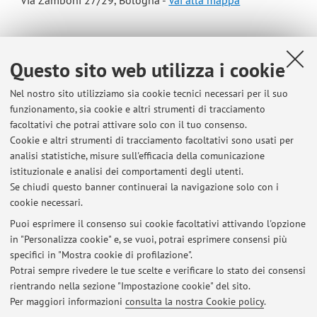
Via Zamboni 27/29, Bologna -
Vai alla mappa
Risorse in rete
Questo sito web utilizza i cookie
ORCID
Nel nostro sito utilizziamo sia cookie tecnici necessari per il suo
funzionamento, sia cookie e altri strumenti di tracciamento
facoltativi che potrai attivare solo con il tuo consenso.
Orario di ricevimento
Cookie e altri strumenti di tracciamento facoltativi sono usati per
analisi statistiche, misure sull'efficacia della comunicazione
Martedì ore 15 presso la Palazzina di Viale Filopanti (previa
istituzionale e analisi dei comportamenti degli utenti.
conferma via email)
Se chiudi questo banner continuerai la navigazione solo con i
cookie necessari.
Puoi esprimere il consenso sui cookie facoltativi attivando l'opzione
in "Personalizza cookie" e, se vuoi, potrai esprimere consensi più
Ultimi avvisi
specifici in "Mostra cookie di profilazione".
Potrai sempre rivedere le tue scelte e verificare lo stato dei consensi
Al momento non sono presenti avvisi.
rientrando nella sezione "Impostazione cookie" del sito.
Per maggiori informazioni
consulta la nostra Cookie policy
.