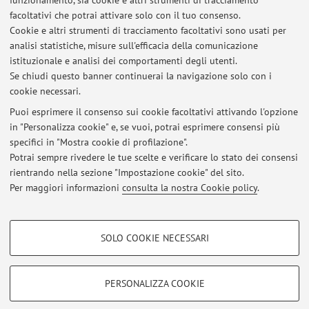
E-mail:
gianluca.tatarelli2@unibo.it
funzionamento, sia cookie e altri strumenti di tracciamento
facoltativi che potrai attivare solo con il tuo consenso.
Cookie e altri strumenti di tracciamento facoltativi sono usati per
analisi statistiche, misure sull'efficacia della comunicazione
Dipartimento di Scienze Politiche e Sociali
istituzionale e analisi dei comportamenti degli utenti.
Strada Maggiore 45, Bologna -
Vai alla mappa
Se chiudi questo banner continuerai la navigazione solo con i
cookie necessari.
Puoi esprimere il consenso sui cookie facoltativi attivando l'opzione
in "Personalizza cookie" e, se vuoi, potrai esprimere consensi più
Ultimi avvisi
specifici in "Mostra cookie di profilazione".
Potrai sempre rivedere le tue scelte e verificare lo stato dei consensi
Al momento non sono presenti avvisi.
rientrando nella sezione "Impostazione cookie" del sito.
Per maggiori informazioni
consulta la nostra Cookie policy
.
COOKIE DI PROFILAZIONE - FACOLTATIVI
SOLO COOKIE NECESSARI
Si tratta di cookie utilizzati per analizzare le caratteristiche della navigazione
Area riservata
degli utenti, creare profili in base al loro comportamento sul sito, per analisi
Accedi tramite
login
per gestire tutti i contenuti del sito.
di marketing.
PERSONALIZZA COOKIE
Mostra cookie di profilazione