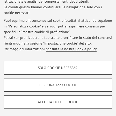
Area riservata
istituzionale e analisi dei comportamenti degli utenti.
Se chiudi questo banner continuerai la navigazione solo con i
Accedi tramite
login
per gestire tutti i contenuti del sito.
cookie necessari.
Puoi esprimere il consenso sui cookie facoltativi attivando l'opzione
in "Personalizza cookie" e, se vuoi, potrai esprimere consensi più
© 2026 - ALMA MATER STUDIORUM - Università di Bologna - Via
Zamboni, 33 - 40126 Bologna - Partita IVA: 01131710376
specifici in "Mostra cookie di profilazione".
Privacy
|
Note legali
|
Impostazioni Cookie
Potrai sempre rivedere le tue scelte e verificare lo stato dei consensi
rientrando nella sezione "Impostazione cookie" del sito.
Per maggiori informazioni
consulta la nostra Cookie policy
.
COOKIE DI PROFILAZIONE - FACOLTATIVI
SOLO COOKIE NECESSARI
Si tratta di cookie utilizzati per analizzare le caratteristiche della navigazione
degli utenti, creare profili in base al loro comportamento sul sito, per analisi
di marketing.
PERSONALIZZA COOKIE
Mostra cookie di profilazione
Google/Youtube Video
COOKIE TECNICI - NECESSARI
ACCETTA TUTTI I COOKIE
Facebook
Si tratta di cookie tecnici utilizzati, a titolo esemplificativo, per il corretto
Vimeo
funzionamento del sito, salvare le preferenze di navigazione, per il