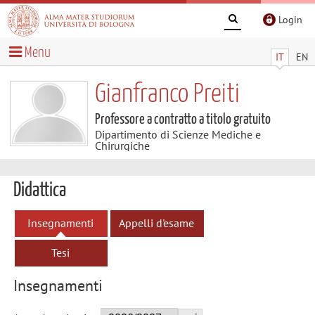
Login
Menu
IT
EN
Gianfranco Preiti
Professore a contratto a titolo gratuito
Dipartimento di Scienze Mediche e
Chirurgiche
Didattica
Insegnamenti
Appelli d'esame
Tesi
Insegnamenti