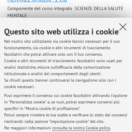
Componente del corso integrato SCIENZE DELLA SALUTE
MENTALE
Campus:
Bologna
Questo sito web utilizza i cookie
Laurea in Infermieristica (abilitante alla
Corso:
professione sanitaria di infermiere)
Nel nostro sito utilizziamo sia cookie tecnici necessari per il suo
funzionamento, sia cookie e altri strumenti di tracciamento
Periodo delle lezioni: dal 14 ottobre 2026 al 16 dicembre
facoltativi che potrai attivare solo con il tuo consenso.
2026
Cookie e altri strumenti di tracciamento facoltativi sono usati per
Orario delle lezioni
analisi statistiche, misure sull'efficacia della comunicazione
istituzionale e analisi dei comportamenti degli utenti.
Se chiudi questo banner continuerai la navigazione solo con i
cookie necessari.
Puoi esprimere il consenso sui cookie facoltativi attivando l'opzione
in "Personalizza cookie" e, se vuoi, potrai esprimere consensi più
Ultimi avvisi
specifici in "Mostra cookie di profilazione".
esami
Potrai sempre rivedere le tue scelte e verificare lo stato dei consensi
Pubblicato il: 16 giugno 2025
rientrando nella sezione "Impostazione cookie" del sito.
Per maggiori informazioni
consulta la nostra Cookie policy
.