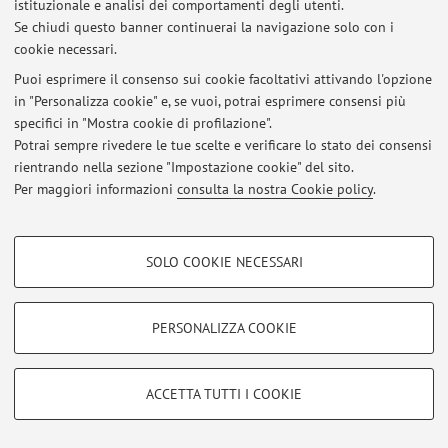
istituzionale e analisi dei comportamenti degli utenti.
opportunities/online-services/online-services-for-
Se chiudi questo banner continuerai la navigazione solo con i
students-1/online-lessons best ...
cookie necessari.
Pubblicato il: 15 marzo 2020
Puoi esprimere il consenso sui cookie facoltativi attivando l'opzione
in "Personalizza cookie" e, se vuoi, potrai esprimere consensi più
specifici in "Mostra cookie di profilazione".
Potrai sempre rivedere le tue scelte e verificare lo stato dei consensi
Area riservata
rientrando nella sezione "Impostazione cookie" del sito.
Accedi tramite
login
per gestire tutti i contenuti del sito.
Per maggiori informazioni
consulta la nostra Cookie policy
.
COOKIE DI PROFILAZIONE - FACOLTATIVI
© 2026 - ALMA MATER STUDIORUM - Università di Bologna - Via
SOLO COOKIE NECESSARI
Si tratta di cookie utilizzati per analizzare le caratteristiche della navigazione
Zamboni, 33 - 40126 Bologna - Partita IVA: 01131710376
degli utenti, creare profili in base al loro comportamento sul sito, per analisi
Privacy
|
Note legali
|
Impostazioni Cookie
di marketing.
PERSONALIZZA COOKIE
Mostra cookie di profilazione
Google/Youtube Video
COOKIE TECNICI - NECESSARI
ACCETTA TUTTI I COOKIE
Facebook
Si tratta di cookie tecnici utilizzati, a titolo esemplificativo, per il corretto
Vimeo
funzionamento del sito, salvare le preferenze di navigazione, per il