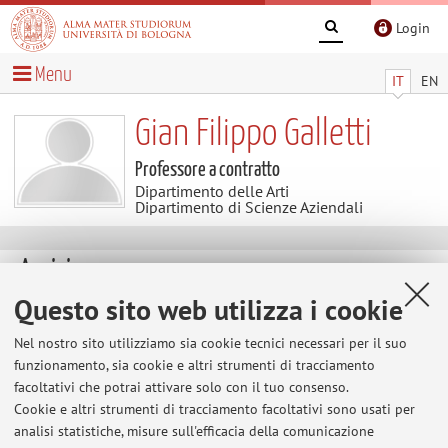
Login
Menu
IT
EN
Gian Filippo Galletti
Professore a contratto
Dipartimento delle Arti
Dipartimento di Scienze Aziendali
Avvisi
Questo sito web utilizza i cookie
Online lessons
Dear students, I just want to remind you that the course
Nel nostro sito utilizziamo sia cookie tecnici necessari per il suo
"Principles of finance" will be delivered online only on
funzionamento, sia cookie e altri strumenti di tracciamento
the Microsoft Teams platform, at least for the first lessons.
facoltativi che potrai attivare solo con il tuo consenso.
Cookie e altri strumenti di tracciamento facoltativi sono usati per
Please follow the instructions reported at:
analisi statistiche, misure sull'efficacia della comunicazione
https://www.unibo.it/en/services-and-