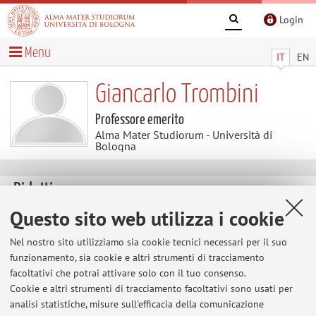
Login
Menu
IT
EN
Giancarlo Trombini
Professore emerito
Alma Mater Studiorum - Università di
Bologna
Didattica
Questo sito web utilizza i cookie
Insegnamenti
Nel nostro sito utilizziamo sia cookie tecnici necessari per il suo
Appelli
funzionamento, sia cookie e altri strumenti di tracciamento
d'esame
facoltativi che potrai attivare solo con il tuo consenso.
Appelli d'esame
Cookie e altri strumenti di tracciamento facoltativi sono usati per
analisi statistiche, misure sull'efficacia della comunicazione