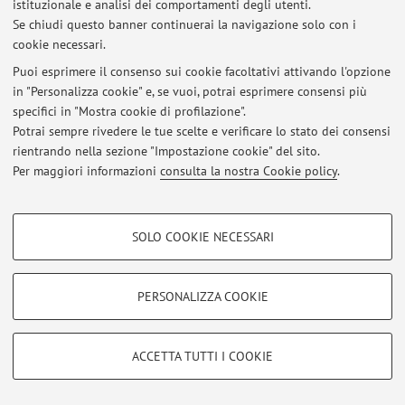
Al momento non risultano pubblicati appelli d’esame.
istituzionale e analisi dei comportamenti degli utenti.
Se chiudi questo banner continuerai la navigazione solo con i
cookie necessari.
Puoi esprimere il consenso sui cookie facoltativi attivando l'opzione
Ultimi avvisi
in "Personalizza cookie" e, se vuoi, potrai esprimere consensi più
specifici in "Mostra cookie di profilazione".
Al momento non sono presenti avvisi.
Potrai sempre rivedere le tue scelte e verificare lo stato dei consensi
rientrando nella sezione "Impostazione cookie" del sito.
Per maggiori informazioni
consulta la nostra Cookie policy
.
COOKIE DI PROFILAZIONE - FACOLTATIVI
Area riservata
SOLO COOKIE NECESSARI
Accedi tramite
login
per gestire tutti i contenuti del sito.
Si tratta di cookie utilizzati per analizzare le caratteristiche della navigazione
degli utenti, creare profili in base al loro comportamento sul sito, per analisi
di marketing.
PERSONALIZZA COOKIE
Mostra cookie di profilazione
© 2026 - ALMA MATER STUDIORUM - Università di Bologna - Via
Zamboni, 33 - 40126 Bologna - Partita IVA: 01131710376
Google/Youtube Video
Privacy
|
Note legali
|
Impostazioni Cookie
COOKIE TECNICI - NECESSARI
ACCETTA TUTTI I COOKIE
Facebook
Si tratta di cookie tecnici utilizzati, a titolo esemplificativo, per il corretto
Vimeo
funzionamento del sito, salvare le preferenze di navigazione, per il